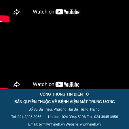
CỔNG THÔNG TIN ĐIỆN TỬ
BẢN QUYỀN THUỘC VỀ BỆNH VIỆN MẮT TRUNG ƯƠNG
Số 85 Bà Triệu, Phường Hai Bà Trưng, Hà nội
Tel: 024 3826 3
966
Hotline : 024 3944 5
196
Fax: 024 3945 4956
Email: bvmtw@vneh.vn Website: www.vneh.vn