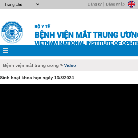
|
Đăng ký
Đăng nhập
BỘ Y TẾ
BỆNH VIỆN MẮT TRUNG ƯƠN
VIETNAM NATIONAL INSTITUTE OF OPH
>
Bệnh viện mắt trung ương
Video
Sinh hoạt khoa học ngày 13/3/2024