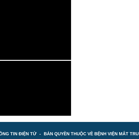
NG TIN ĐIỆN TỬ
-
BẢN QUYỀN THUỘC VỀ BỆNH VIỆN MẮT TR