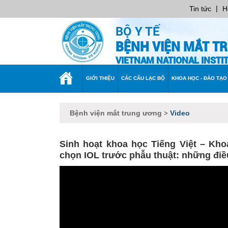
|
Tin tức
H
BỘ Y TẾ
BỆNH VIỆN MẮT T
VIETNAM NATIONAL INST
TRANG
GIỚI THIỆU
CÁC CÂU LẠC BỘ
KHOA HỌC - ĐÀO TẠO
CHỦ
Bệnh viện mắt trung ương
Video
>
Sinh hoạt khoa học Tiếng Việt – Kh
chọn IOL trước phẫu thuật: những điề