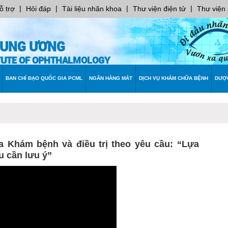
|
|
|
|
ỗ trợ
Hỏi đáp
Tài liệu nhãn khoa
Thư viện điện tử
Thư viện
RUNG ƯƠNG
ITUTE OF OPHTHALMOLOGY
BAN CHỈ ĐẠO QUỐC GIA PCML
NGÂN HÀNG MẮT
DỊCH VỤ KHÁM CHỮA BỆNH
DƯỢ
oa Khám bệnh và điều trị theo yêu cầu: “Lựa
u cần lưu ý”