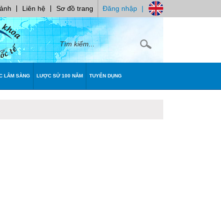
|
|
 ảnh
Liên hệ
Sơ đồ trang
Đăng nhập
|
C LÂM SÀNG
LƯỢC SỬ 100 NĂM
TUYỂN DỤNG