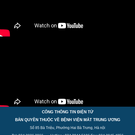
CỔNG THÔNG TIN ĐIỆN TỬ
BẢN QUYỀN THUỘC VỀ BỆNH VIỆN MẮT TRUNG ƯƠNG
Số 85 Bà Triệu, Phường Hai Bà Trưng, Hà nội