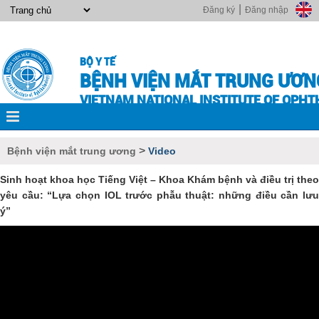
|
Đăng ký
Đăng nhập
BỘ Y TẾ
BỆNH VIỆN MẮT TRUNG ƯƠN
VIETNAM NATIONAL INSTITUTE OF OPH
>
Bệnh viện mắt trung ương
Video
Sinh hoạt khoa học Tiếng Việt – Khoa Khám bệnh và điều trị theo
yêu cầu: “Lựa chọn IOL trước phẫu thuật: những điều cần lưu
ý”