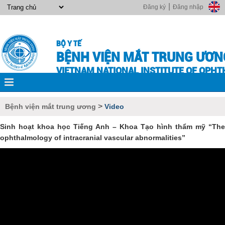
|
Đăng ký
Đăng nhập
BỘ Y TẾ
BỆNH VIỆN MẮT TRUNG ƯƠN
VIETNAM NATIONAL INSTITUTE OF OPH
>
Bệnh viện mắt trung ương
Video
Sinh hoạt khoa học Tiếng Anh – Khoa Tạo hình thẩm mỹ “The
ophthalmology of intracranial vascular abnormalities”