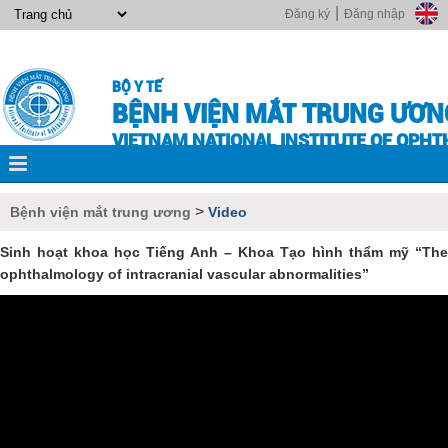
|
Đăng ký
Đăng nhập
BỘ Y TẾ
BỆNH VIỆN MẮT TRUNG ƯƠN
VIETNAM NATIONAL INSTITUTE OF OPH
>
Bệnh viện mắt trung ương
Video
Sinh hoạt khoa học Tiếng Anh – Khoa Tạo hình thẩm mỹ “The
ophthalmology of intracranial vascular abnormalities”