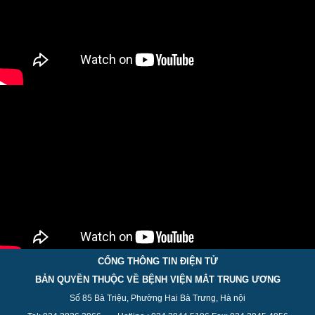
CỔNG THÔNG TIN ĐIỆN TỬ
BẢN QUYỀN THUỘC VỀ BỆNH VIỆN MẮT TRUNG ƯƠNG
Số 85 Bà Triệu, Phường Hai Bà Trưng, Hà nội