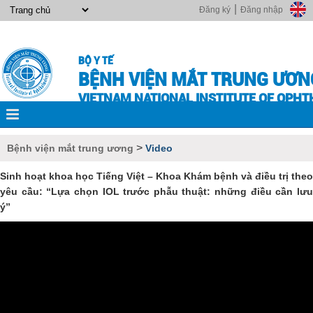
|
Đăng ký
Đăng nhập
BỘ Y TẾ
BỆNH VIỆN MẮT TRUNG ƯƠN
VIETNAM NATIONAL INSTITUTE OF OPH
>
Bệnh viện mắt trung ương
Video
Sinh hoạt khoa học Tiếng Việt – Khoa Khám bệnh và điều trị theo
yêu cầu: “Lựa chọn IOL trước phẫu thuật: những điều cần lưu
ý”