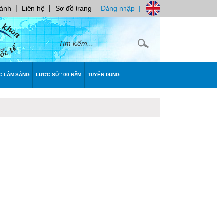
|
|
 ảnh
Liên hệ
Sơ đồ trang
Đăng nhập
|
C LÂM SÀNG
LƯỢC SỬ 100 NĂM
TUYỂN DỤNG