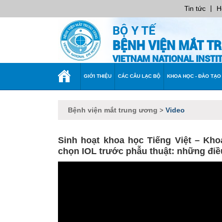
|
Tin tức
H
BỘ Y TẾ
BỆNH VIỆN MẮT T
VIETNAM NATIONAL INST
TRANG
GIỚI THIỆU
CÁC CÂU LẠC BỘ
KHOA HỌC - ĐÀO TẠO
CHỦ
Bệnh viện mắt trung ương
Video
>
Sinh hoạt khoa học Tiếng Việt – Kh
chọn IOL trước phẫu thuật: những điề