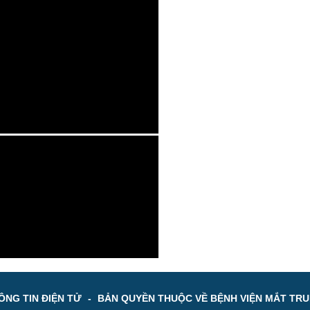
NG TIN ĐIỆN TỬ
-
BẢN QUYỀN THUỘC VỀ BỆNH VIỆN MẮT TR