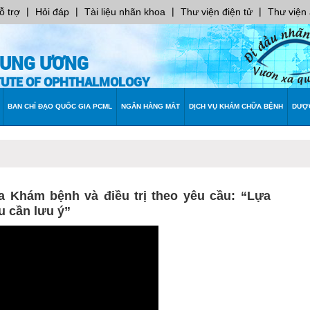
|
|
|
|
ỗ trợ
Hỏi đáp
Tài liệu nhãn khoa
Thư viện điện tử
Thư viện
RUNG ƯƠNG
ITUTE OF OPHTHALMOLOGY
BAN CHỈ ĐẠO QUỐC GIA PCML
NGÂN HÀNG MẮT
DỊCH VỤ KHÁM CHỮA BỆNH
DƯỢ
oa Khám bệnh và điều trị theo yêu cầu: “Lựa
u cần lưu ý”