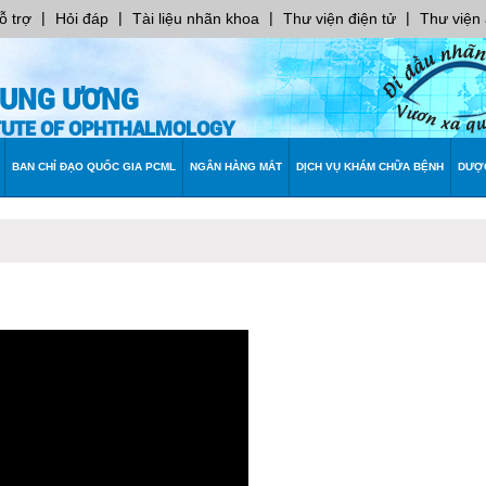
|
|
|
|
ỗ trợ
Hỏi đáp
Tài liệu nhãn khoa
Thư viện điện tử
Thư viện
RUNG ƯƠNG
ITUTE OF OPHTHALMOLOGY
BAN CHỈ ĐẠO QUỐC GIA PCML
NGÂN HÀNG MẮT
DỊCH VỤ KHÁM CHỮA BỆNH
DƯỢ