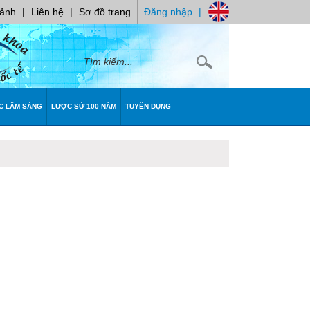
|
|
 ảnh
Liên hệ
Sơ đồ trang
Đăng nhập
|
C LÂM SÀNG
LƯỢC SỬ 100 NĂM
TUYỂN DỤNG