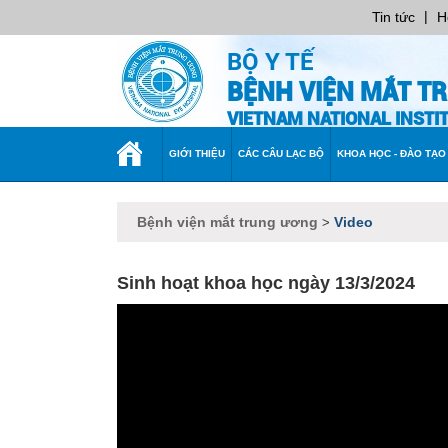
|
Tin tức
H
BỘ Y TẾ
BỆNH VIỆN MẮT T
VIETNAM NATIONAL INST
TRANG
GIỚI THIỆU
CÁC CÂU LẠC BỘ
KHOA HỌC - ĐÀO TẠO
CHỦ
Bệnh viện mắt trung ương
Video
>
Sinh hoạt khoa học ngày 13/3/2024