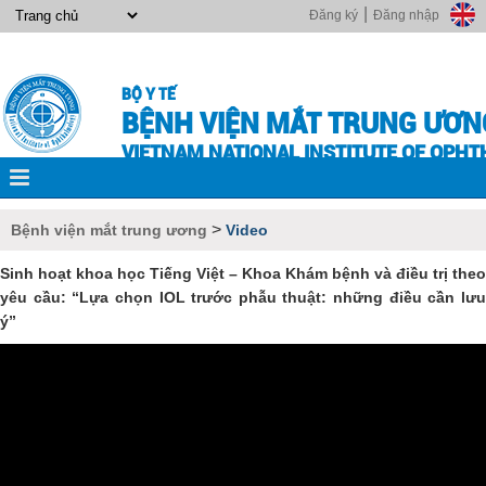
|
Đăng ký
Đăng nhập
BỘ Y TẾ
BỆNH VIỆN MẮT TRUNG ƯƠN
VIETNAM NATIONAL INSTITUTE OF OPH
>
Bệnh viện mắt trung ương
Video
Sinh hoạt khoa học Tiếng Việt – Khoa Khám bệnh và điều trị theo
yêu cầu: “Lựa chọn IOL trước phẫu thuật: những điều cần lưu
ý”