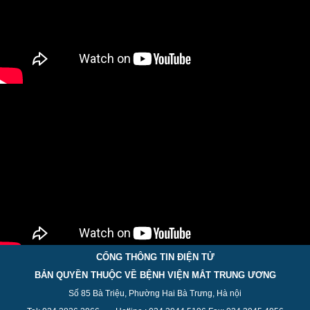
CỔNG THÔNG TIN ĐIỆN TỬ
BẢN QUYỀN THUỘC VỀ BỆNH VIỆN MẮT TRUNG ƯƠNG
Số 85 Bà Triệu, Phường Hai Bà Trưng, Hà nội