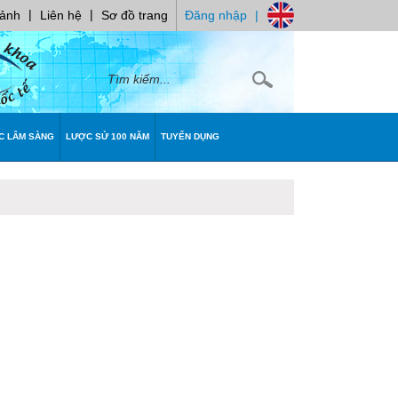
|
|
 ảnh
Liên hệ
Sơ đồ trang
Đăng nhập
|
C LÂM SÀNG
LƯỢC SỬ 100 NĂM
TUYỂN DỤNG