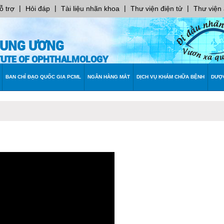
|
|
|
|
ỗ trợ
Hỏi đáp
Tài liệu nhãn khoa
Thư viện điện tử
Thư viện
RUNG ƯƠNG
ITUTE OF OPHTHALMOLOGY
BAN CHỈ ĐẠO QUỐC GIA PCML
NGÂN HÀNG MẮT
DỊCH VỤ KHÁM CHỮA BỆNH
DƯỢ