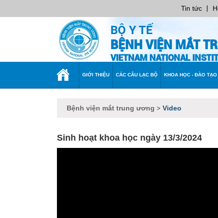
|
Tin tức
H
BỘ Y TẾ
BỆNH VIỆN MẮT T
VIETNAM NATIONAL INST
TRANG
GIỚI THIỆU
CÁC CÂU LẠC BỘ
KHOA HỌC - ĐÀO TẠO
CHỦ
Bệnh viện mắt trung ương
Video
>
Sinh hoạt khoa học ngày 13/3/2024