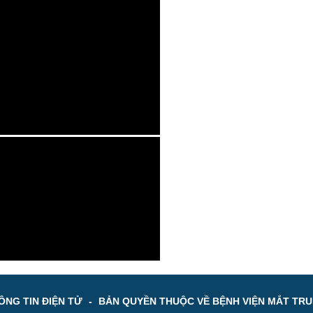
NG TIN ĐIỆN TỬ
-
BẢN QUYỀN THUỘC VỀ BỆNH VIỆN MẮT TR