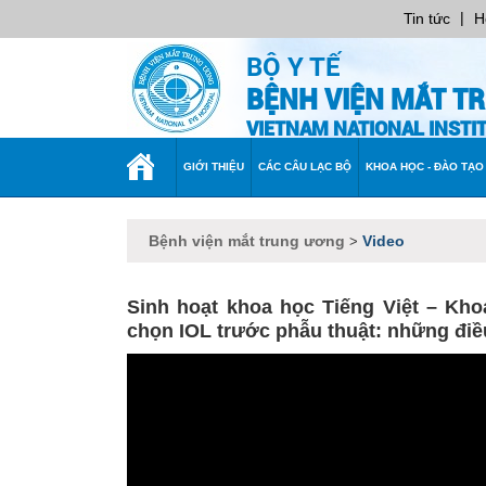
|
Tin tức
H
BỘ Y TẾ
BỆNH VIỆN MẮT T
VIETNAM NATIONAL INST
TRANG
GIỚI THIỆU
CÁC CÂU LẠC BỘ
KHOA HỌC - ĐÀO TẠO
CHỦ
Bệnh viện mắt trung ương
Video
>
Sinh hoạt khoa học Tiếng Việt – Kh
chọn IOL trước phẫu thuật: những điề