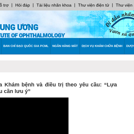
|
|
|
|
ỗ trợ
Hỏi đáp
Tài liệu nhãn khoa
Thư viện điện tử
Thư viện
RUNG ƯƠNG
ITUTE OF OPHTHALMOLOGY
BAN CHỈ ĐẠO QUỐC GIA PCML
NGÂN HÀNG MẮT
DỊCH VỤ KHÁM CHỮA BỆNH
DƯỢ
oa Khám bệnh và điều trị theo yêu cầu: “Lựa
u cần lưu ý”