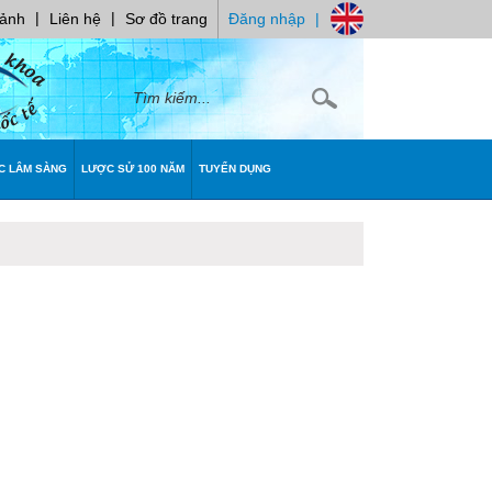
|
|
 ảnh
Liên hệ
Sơ đồ trang
Đăng nhập
|
C LÂM SÀNG
LƯỢC SỬ 100 NĂM
TUYỂN DỤNG