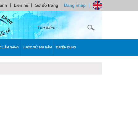
|
|
 ảnh
Liên hệ
Sơ đồ trang
Đăng nhập
|
C LÂM SÀNG
LƯỢC SỬ 100 NĂM
TUYỂN DỤNG