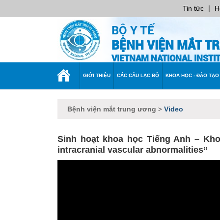
|
Tin tức
H
BỘ Y TẾ
BỆNH VIỆN MẮT T
VIETNAM NATIONAL INST
TRANG
GIỚI THIỆU
CÁC CÂU LẠC BỘ
KHOA HỌC - ĐÀO TẠO
CHỦ
Bệnh viện mắt trung ương
Video
>
Sinh hoạt khoa học Tiếng Anh – Khoa
intracranial vascular abnormalities”