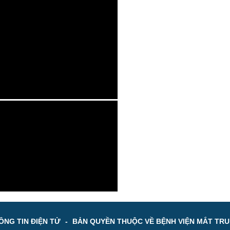
NG TIN ĐIỆN TỬ
-
BẢN QUYỀN THUỘC VỀ BỆNH VIỆN MẮT TR