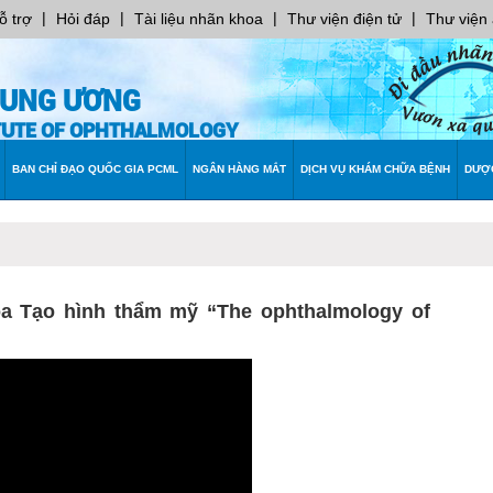
|
|
|
|
ỗ trợ
Hỏi đáp
Tài liệu nhãn khoa
Thư viện điện tử
Thư viện
RUNG ƯƠNG
ITUTE OF OPHTHALMOLOGY
BAN CHỈ ĐẠO QUỐC GIA PCML
NGÂN HÀNG MẮT
DỊCH VỤ KHÁM CHỮA BỆNH
DƯỢ
 Tạo hình thẩm mỹ “The ophthalmology of