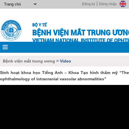
|
Đăng ký
Đăng nhập
BỘ Y TẾ
BỆNH VIỆN MẮT TRUNG ƯƠN
VIETNAM NATIONAL INSTITUTE OF OPH
>
Bệnh viện mắt trung ương
Video
Sinh hoạt khoa học Tiếng Anh – Khoa Tạo hình thẩm mỹ “The
ophthalmology of intracranial vascular abnormalities”