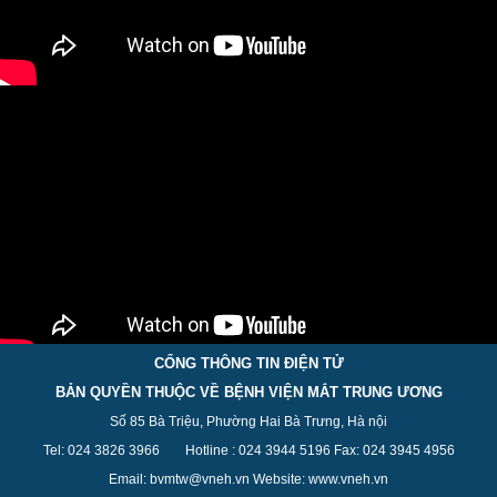
CỔNG THÔNG TIN ĐIỆN TỬ
BẢN QUYỀN THUỘC VỀ BỆNH VIỆN MẮT TRUNG ƯƠNG
Số 85 Bà Triệu, Phường Hai Bà Trưng, Hà nội
Tel: 024 3826 3
966
Hotline : 024 3944 5
196
Fax: 024 3945 4956
Email: bvmtw@vneh.vn Website: www.vneh.vn