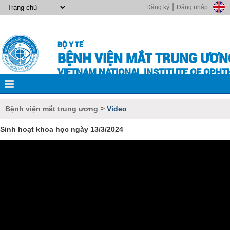
|
Đăng ký
Đăng nhập
BỘ Y TẾ
BỆNH VIỆN MẮT TRUNG ƯƠN
VIETNAM NATIONAL INSTITUTE OF OPH
>
Bệnh viện mắt trung ương
Video
Sinh hoạt khoa học ngày 13/3/2024