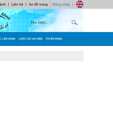
|
|
 ảnh
Liên hệ
Sơ đồ trang
Đăng nhập
|
C LÂM SÀNG
LƯỢC SỬ 100 NĂM
TUYỂN DỤNG