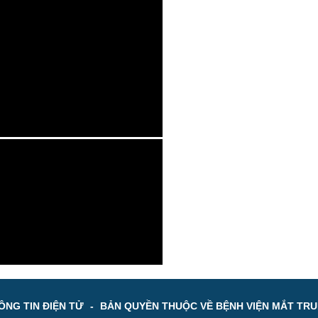
NG TIN ĐIỆN TỬ
-
BẢN QUYỀN THUỘC VỀ BỆNH VIỆN MẮT TR