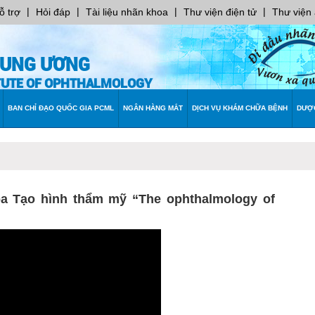
|
|
|
|
ỗ trợ
Hỏi đáp
Tài liệu nhãn khoa
Thư viện điện tử
Thư viện
RUNG ƯƠNG
ITUTE OF OPHTHALMOLOGY
BAN CHỈ ĐẠO QUỐC GIA PCML
NGÂN HÀNG MẮT
DỊCH VỤ KHÁM CHỮA BỆNH
DƯỢ
 Tạo hình thẩm mỹ “The ophthalmology of