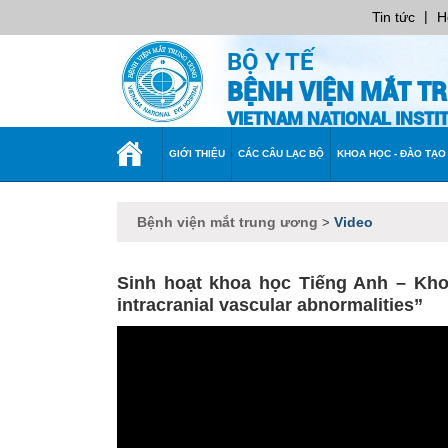
|
Tin tức
H
BỘ Y TẾ
BỆNH VIỆN MẮT T
VIETNAM NATIONAL INST
TRANG
GIỚI THIỆU
CÁC CÂU LẠC BỘ
KHOA HỌC - ĐÀO TẠO
CHỦ
Bệnh viện mắt trung ương
Video
>
Sinh hoạt khoa học Tiếng Anh – Khoa
intracranial vascular abnormalities”