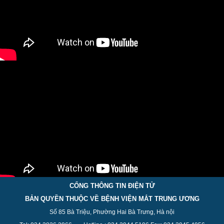
CỔNG THÔNG TIN ĐIỆN TỬ
BẢN QUYỀN THUỘC VỀ BỆNH VIỆN MẮT TRUNG ƯƠNG
Số 85 Bà Triệu, Phường Hai Bà Trưng, Hà nội