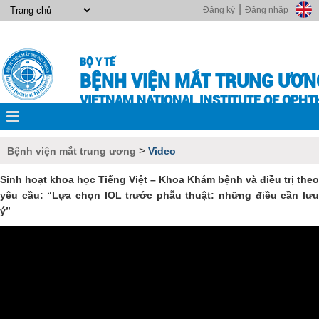
|
Đăng ký
Đăng nhập
BỘ Y TẾ
BỆNH VIỆN MẮT TRUNG ƯƠN
VIETNAM NATIONAL INSTITUTE OF OPH
>
Bệnh viện mắt trung ương
Video
Sinh hoạt khoa học Tiếng Việt – Khoa Khám bệnh và điều trị theo
yêu cầu: “Lựa chọn IOL trước phẫu thuật: những điều cần lưu
ý”