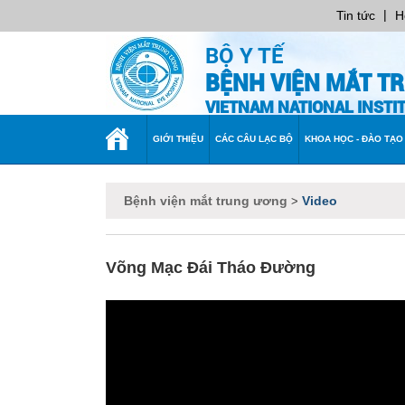
|
Tin tức
H
BỘ Y TẾ
BỆNH VIỆN MẮT T
VIETNAM NATIONAL INST
TRANG
GIỚI THIỆU
CÁC CÂU LẠC BỘ
KHOA HỌC - ĐÀO TẠO
CHỦ
Bệnh viện mắt trung ương
Video
>
Võng Mạc Đái Tháo Đường