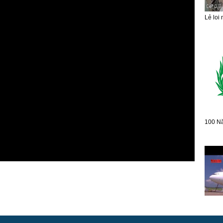
Lẻ loi
100 N