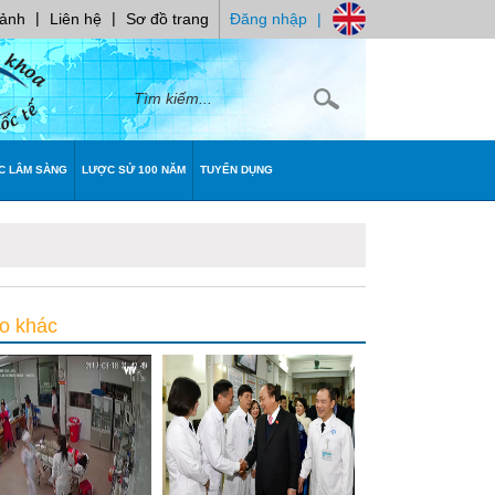
|
|
 ảnh
Liên hệ
Sơ đồ trang
Đăng nhập
|
C LÂM SÀNG
LƯỢC SỬ 100 NĂM
TUYỂN DỤNG
o khác