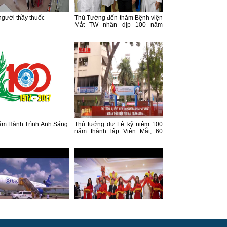
 người thầy thuốc
Thủ Tướng đến thăm Bệnh viện
Mắt TW nhân dịp 100 năm
thành lập viện mắt và 60 năm
thành lập Bệnh viện Mắt TW -
Thời Sự VTV1
ăm Hành Trình Ánh Sáng
Thủ tướng dự Lễ kỷ niệm 100
năm thành lập Viện Mắt, 60
năm thành lập Viện Mắt Trung
ương - Thời Sự Nhân Dân