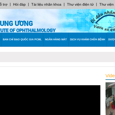
|
|
|
|
ỗ trợ
Hỏi đáp
Tài liệu nhãn khoa
Thư viện điện tử
Thư viện
RUNG ƯƠNG
ITUTE OF OPHTHALMOLOGY
BAN CHỈ ĐẠO QUỐC GIA PCML
NGÂN HÀNG MẮT
DỊCH VỤ KHÁM CHỮA BỆNH
DƯỢ
Vide