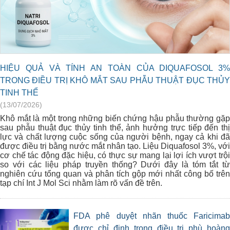
HIỆU QUẢ VÀ TÍNH AN TOÀN CỦA DIQUAFOSOL 3%
TRONG ĐIỀU TRỊ KHÔ MẮT SAU PHẪU THUẬT ĐỤC THỦY
TINH THỂ
(13/07/2026)
Khô mắt là một trong những biến chứng hậu phẫu thường gặp
sau phẫu thuật đục thủy tinh thể, ảnh hưởng trực tiếp đến thị
lực và chất lượng cuộc sống của người bệnh, ngay cả khi đã
được điều trị bằng nước mắt nhân tạo. Liệu Diquafosol 3%, với
cơ chế tác động đặc hiệu, có thực sự mang lại lợi ích vượt trội
so với các liệu pháp truyền thống? Dưới đây là tóm tắt từ
nghiên cứu tổng quan và phân tích gộp mới nhất công bố trên
tạp chí Int J Mol Sci nhằm làm rõ vấn đề trên.
FDA phê duyệt nhãn thuốc Faricimab
được chỉ định trong điều trị phù hoàng