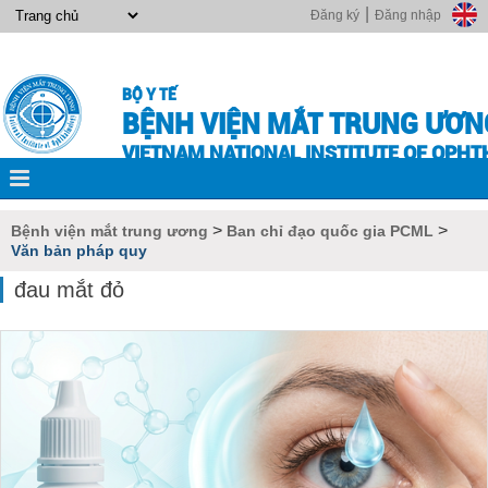
|
Đăng ký
Đăng nhập
BỘ Y TẾ
BỆNH VIỆN MẮT TRUNG ƯƠN
VIETNAM NATIONAL INSTITUTE OF OPH
>
>
Bệnh viện mắt trung ương
Ban chỉ đạo quốc gia PCML
Văn bản pháp quy
đau mắt đỏ