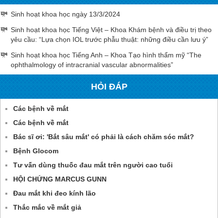
Sinh hoạt khoa học ngày 13/3/2024
Sinh hoạt khoa học Tiếng Việt – Khoa Khám bệnh và điều trị theo
yêu cầu: “Lựa chọn IOL trước phẫu thuật: những điều cần lưu ý”
Sinh hoạt khoa học Tiếng Anh – Khoa Tạo hình thẩm mỹ “The
ophthalmology of intracranial vascular abnormalities”
HỎI ĐÁP
Các bệnh về mắt
Các bệnh về mắt
Bác sĩ ơi: 'Bắt sâu mắt' có phải là cách chăm sóc mắt?
Bệnh Glocom
Tư vấn dùng thuốc đau mắt trên người cao tuổi
HỘI CHỨNG MARCUS GUNN
Đau mắt khi đeo kính lão
Thắc mắc về mắt giả