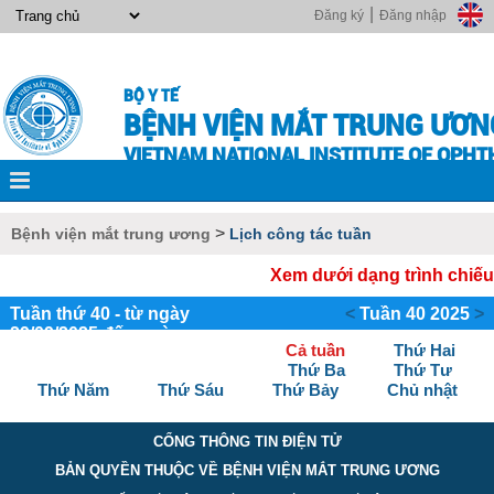
|
Đăng ký
Đăng nhập
BỘ Y TẾ
BỆNH VIỆN MẮT TRUNG ƯƠN
VIETNAM NATIONAL INSTITUTE OF OPH
>
Bệnh viện mắt trung ương
Lịch công tác tuần
Xem dưới dạng trình chiếu
Tuần thứ 40 - từ ngày
<
Tuần 40 2025
>
29/09/2025 đến ngày
Cả tuần
Thứ Hai
05/10/2025
Thứ Ba
Thứ Tư
Thứ Năm
Thứ Sáu
Thứ Bảy
Chủ nhật
CỔNG THÔNG TIN ĐIỆN TỬ
BẢN QUYỀN THUỘC VỀ BỆNH VIỆN MẮT TRUNG ƯƠNG