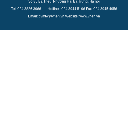
Số 85 Bà Triệu, Phường Hai Bà Trưng, Hà nội
Tel: 024 3826 3
966
Hotline : 024 3944 5
196
Fax: 024 3945 4956
Email: bvmtw@vneh.vn Website: www.vneh.vn