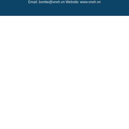
Email: bvmtw@vneh.vn Website: www.vneh.vn