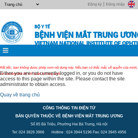
|
Đăng ký
Đăng nhập
BỘ Y TẾ
BỆNH VIỆN MẮT TRUNG ƯƠN
VIETNAM NATIONAL INSTITUTE OF OPH
Rất tiếc, bạn không được phép xem nội dung này. Nếu bạn có thắc mắc về quyền của mình,
Either you are not currently logged in, or you do not have
xin vui lòng liên hệ với quản trị trang web.
access to this page within the site. Please contact the site
administrator to obtain access.
Quay về trang chủ
CỔNG THÔNG TIN ĐIỆN TỬ
BẢN QUYỀN THUỘC VỀ BỆNH VIỆN MẮT TRUNG ƯƠNG
Số 85 Bà Triệu, Phường Hai Bà Trưng, Hà nội
Tel: 024 3826 3
966
Hotline : 024 3944 5
196
Fax: 024 3945 4956