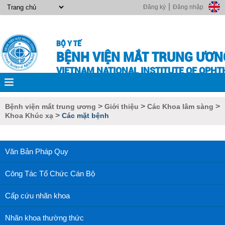
|
Đăng ký
Đăng nhập
BỘ Y TẾ
BỆNH VIỆN MẮT TRUNG ƯƠN
VIETNAM NATIONAL INSTITUTE OF OPH
>
>
>
Bệnh viện mắt trung ương
Giới thiệu
Các Khoa lâm sàng
>
Khoa Khúc xạ
Các mặt bệnh
Văn Bản Pháp Quy
Công Tác Tổ Chức Cán Bộ
Cấp cứu nhãn khoa
Nhãn khoa thường thức