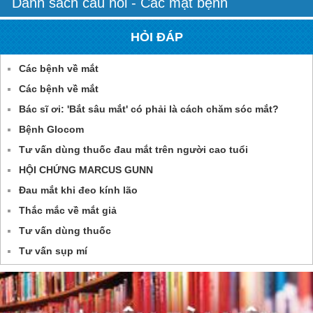
Danh sách câu hỏi - Các mặt bệnh
HỎI ĐÁP
Các bệnh về mắt
Các bệnh về mắt
Bác sĩ ơi: 'Bắt sâu mắt' có phải là cách chăm sóc mắt?
Bệnh Glocom
Tư vấn dùng thuốc đau mắt trên người cao tuổi
HỘI CHỨNG MARCUS GUNN
Đau mắt khi đeo kính lão
Thắc mắc về mắt giả
Tư vấn dùng thuốc
Tư vấn sụp mí