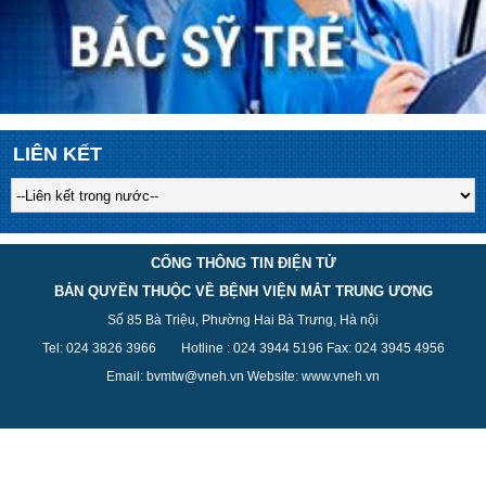
LIÊN KẾT
CỔNG THÔNG TIN ĐIỆN TỬ
BẢN QUYỀN THUỘC VỀ BỆNH VIỆN MẮT TRUNG ƯƠNG
Số 85 Bà Triệu, Phường Hai Bà Trưng, Hà nội
Tel: 024 3826 3
966
Hotline : 024 3944 5
196
Fax: 024 3945 4956
Email: bvmtw@vneh.vn Website: www.vneh.vn