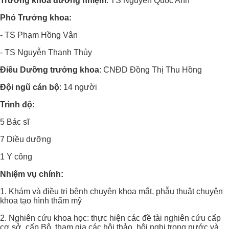
Trưởng khoa đương nhiệm
: TS Nguyễn Quốc Anh
Phó Trưởng khoa:
- TS Phạm Hồng Vân
- TS Nguyễn Thanh Thủy
Điều Dưỡng trưởng khoa
: CNĐD Đồng Thị Thu Hồng
Đội ngũ cán bộ
: 14 người
Trình độ:
5 Bác sĩ
7 Diều dưỡng
1 Y công
Nhiệm vụ chính:
1. Khám và điều trị bệnh chuyên khoa mắt, phẫu thuật chuyên
khoa tạo hình thẩm mỹ
2. Nghiên cứu khoa học: thực hiện các đề tài nghiên cứu cấp
cơ sở, cấp Bộ, tham gia các hội thảo, hội nghị trong nước và