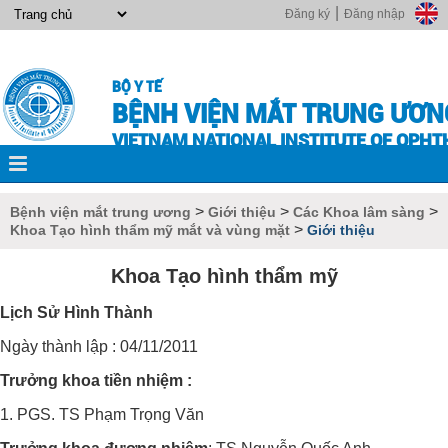
|
Đăng ký
Đăng nhập
BỘ Y TẾ
BỆNH VIỆN MẮT TRUNG ƯƠN
VIETNAM NATIONAL INSTITUTE OF OPH
>
>
>
Bệnh viện mắt trung ương
Giới thiệu
Các Khoa lâm sàng
>
Khoa Tạo hình thẩm mỹ mắt và vùng mặt
Giới thiệu
Khoa Tạo hình thẩm mỹ
Lịch Sử Hình Thành
Ngày thành lập : 04/11/2011
Trưởng khoa tiền nhiệm :
1. PGS. TS Phạm Trọng Văn