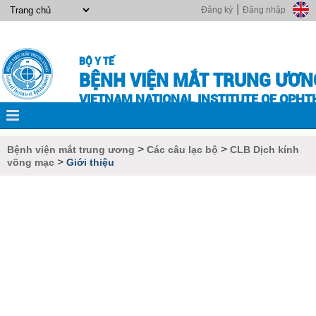
|
Đăng ký
Đăng nhập
BỘ Y TẾ
BỆNH VIỆN MẮT TRUNG ƯƠN
VIETNAM NATIONAL INSTITUTE OF OPH
>
>
Bệnh viện mắt trung ương
Các câu lạc bộ
CLB Dịch kính
>
võng mạc
Giới thiệu