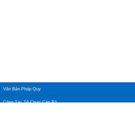
Văn Bản Pháp Quy
Công Tác Tổ Chức Cán Bộ
Cấp cứu nhãn khoa
Nhãn khoa thường thức