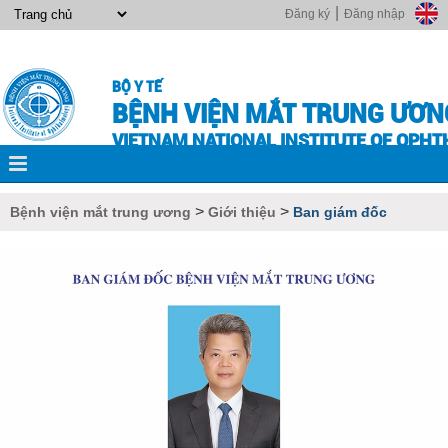
|
Đăng ký
Đăng nhập
BỘ Y TẾ
BỆNH VIỆN MẮT TRUNG ƯƠN
VIETNAM NATIONAL INSTITUTE OF OPH
>
>
Bệnh viện mắt trung ương
Giới thiệu
Ban giám đốc