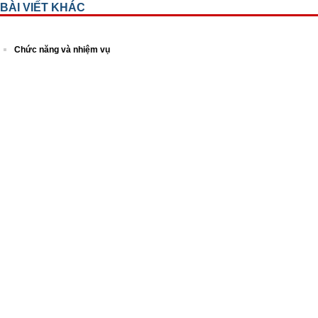
BÀI VIẾT KHÁC
Chức năng và nhiệm vụ
Lịch sử hình thành
Sơ đồ tổ chức
Các khoa lâm sàng
Các khoa cận lâm sàng
Các phòng ban chức năng
Thành tích đạt được
Lược sử 100 năm Viện mắt