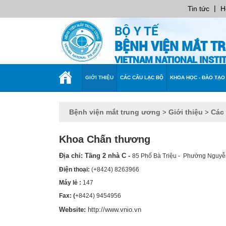
|
Tin tức
H
BỘ Y TẾ
BỆNH VIỆN MẮT T
VIETNAM NATIONAL INST
TRANG
GIỚI THIỆU
CÁC CÂU LẠC BỘ
KHOA HỌC - ĐÀO TẠO
CHỦ
Bệnh viện mắt trung ương
Giới thiệu
Các
>
>
Khoa Chấn thương
Địa chỉ: Tầng 2 nhà C -
85 Phố Bà Triệu - Phường Nguyễn
Điện thoại:
(+8424) 8263966
Máy lẻ :
147
Fax: (
+8424) 9454956
Website:
http://www.vnio.vn