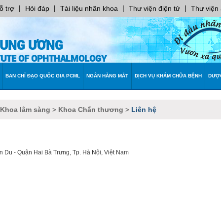
|
|
|
|
ỗ trợ
Hỏi đáp
Tài liệu nhãn khoa
Thư viện điện tử
Thư viện
RUNG ƯƠNG
ITUTE OF OPHTHALMOLOGY
BAN CHỈ ĐẠO QUỐC GIA PCML
NGÂN HÀNG MẮT
DỊCH VỤ KHÁM CHỮA BỆNH
DƯỢ
 Khoa lâm sàng
Khoa Chấn thương
Liên hệ
>
>
 Du - Quận Hai Bà Trưng, Tp. Hà Nội, Việt Nam