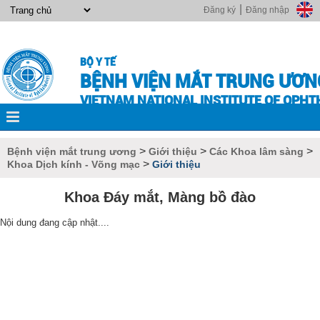
|
Đăng ký
Đăng nhập
BỘ Y TẾ
BỆNH VIỆN MẮT TRUNG ƯƠN
VIETNAM NATIONAL INSTITUTE OF OPH
>
>
>
Bệnh viện mắt trung ương
Giới thiệu
Các Khoa lâm sàng
>
Khoa Dịch kính - Võng mạc
Giới thiệu
Khoa Đáy mắt, Màng bồ đào
Nội dung đang cập nhật....