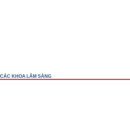
CÁC KHOA LÂM SÀNG
Khoa mắt trẻ em
Khoa chấn thương
Khoa kết giác mạc
Khoa Glôcôm