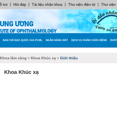
|
|
|
|
ỗ trợ
Hỏi đáp
Tài liệu nhãn khoa
Thư viện điện tử
Thư viện
RUNG ƯƠNG
ITUTE OF OPHTHALMOLOGY
BAN CHỈ ĐẠO QUỐC GIA PCML
NGÂN HÀNG MẮT
DỊCH VỤ KHÁM CHỮA BỆNH
DƯỢ
 Khoa lâm sàng
Khoa Khúc xạ
Giới thiệu
>
>
Khoa Khúc xạ