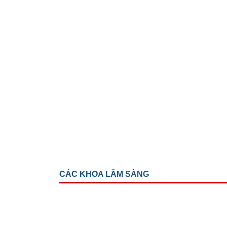
CÁC KHOA LÂM SÀNG
Khoa mắt trẻ em
Khoa chấn thương