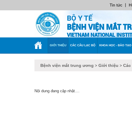
|
Tin tức
H
BỘ Y TẾ
BỆNH VIỆN MẮT T
VIETNAM NATIONAL INST
TRANG
GIỚI THIỆU
CÁC CÂU LẠC BỘ
KHOA HỌC - ĐÀO TẠO
CHỦ
Bệnh viện mắt trung ương
Giới thiệu
Các
>
>
Nội dung đang cập nhật....