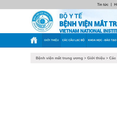
|
Tin tức
H
BỘ Y TẾ
BỆNH VIỆN MẮT T
VIETNAM NATIONAL INST
TRANG
GIỚI THIỆU
CÁC CÂU LẠC BỘ
KHOA HỌC - ĐÀO TẠO
CHỦ
Bệnh viện mắt trung ương
Giới thiệu
Các
>
>