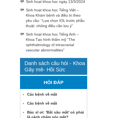
Sinh hoạt khoa học ngày 13/3/2024
Sinh hoạt khoa học Tiếng Việt –
Khoa Khám bệnh và điều trị theo
yêu cầu: “Lựa chọn IOL trước phẫu
thuật: những điều cần lưu ý”
Sinh hoạt khoa học Tiếng Anh –
Khoa Tạo hình thẩm mỹ “The
ophthalmology of intracranial
vascular abnormalities”
Danh sách câu hỏi - Khoa
Gây mê- Hồi Sức
HỎI ĐÁP
Các bệnh về mắt
Các bệnh về mắt
Bác sĩ ơi: 'Bắt sâu mắt' có phải
là cách chăm sóc mắt?