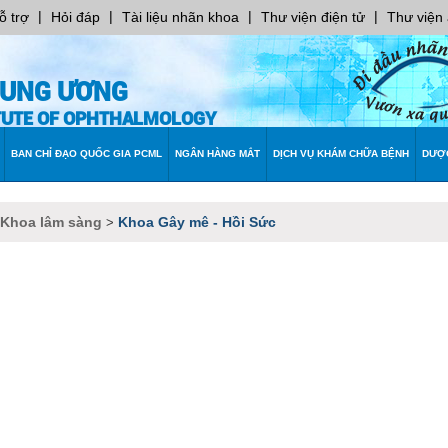
|
|
|
|
ỗ trợ
Hỏi đáp
Tài liệu nhãn khoa
Thư viện điện tử
Thư viện
RUNG ƯƠNG
ITUTE OF OPHTHALMOLOGY
BAN CHỈ ĐẠO QUỐC GIA PCML
NGÂN HÀNG MẮT
DỊCH VỤ KHÁM CHỮA BỆNH
DƯỢ
 Khoa lâm sàng
Khoa Gây mê - Hồi Sức
>