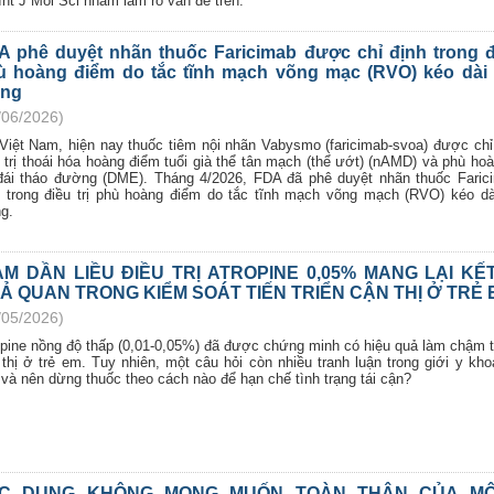
Int J Mol Sci nhằm làm rõ vấn đề trên.
A phê duyệt nhãn thuốc Faricimab được chỉ định trong đi
ù hoàng điểm do tắc tĩnh mạch võng mạc (RVO) kéo dài
áng
/06/2026)
 Việt Nam, hiện nay thuốc tiêm nội nhãn Vabysmo (faricimab-svoa) được chỉ
u trị thoái hóa hoàng điểm tuổi già thể tân mạch (thể ướt) (nAMD) và phù ho
đái tháo đường (DME). Tháng 4/2026, FDA đã phê duyệt nhãn thuốc Faric
h trong điều trị phù hoàng điểm do tắc tĩnh mạch võng mạch (RVO) kéo d
g.
ẢM DẦN LIỀU ĐIỀU TRỊ ATROPINE 0,05% MANG LẠI KẾ
Ả QUAN TRONG KIỂM SOÁT TIẾN TRIỂN CẬN THỊ Ở TRẺ 
/05/2026)
opine nồng độ thấp (0,01-0,05%) đã được chứng minh có hiệu quả làm chậm ti
thị ở trẻ em. Tuy nhiên, một câu hỏi còn nhiều tranh luận trong giới y khoa
 và nên dừng thuốc theo cách nào để hạn chế tình trạng tái cận?
C DỤNG KHÔNG MONG MUỐN TOÀN THÂN CỦA MỘ