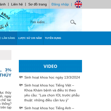
|
|
 ảnh
Liên hệ
Sơ đồ trang
Đăng nhập
|
C LÂM SÀNG
LƯỢC SỬ 100 NĂM
TUYỂN DỤNG
VIDEO
L 3%
 THỦY
Sinh hoạt khoa học ngày 13/3/2024
Sinh hoạt khoa học Tiếng Việt –
Khoa Khám bệnh và điều trị theo
đục thủy
yêu cầu: “Lựa chọn IOL trước phẫu
nh, ngay
 chế tác
thuật: những điều cần lưu ý”
n thống?
trên tạp
Sinh hoạt khoa học Tiếng Anh –