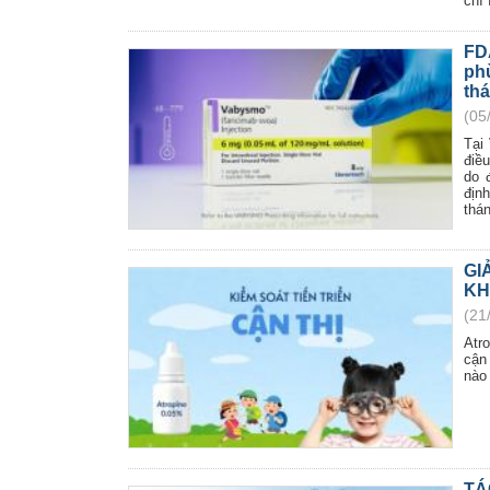
chí 
FD
ph
th
(05
Tại
điề
do 
địn
thán
GI
KH
(21
Atr
cận 
nào
TÁ