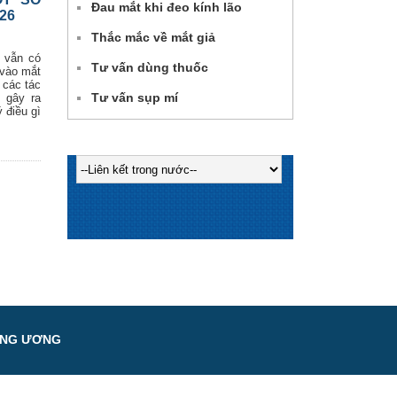
Đau mắt khi đeo kính lão
26
Thắc mắc về mắt giả
ì vẫn có
Tư vấn dùng thuốc
 vào mắt
 các tác
Tư vấn sụp mí
 gây ra
 điều gì
UNG ƯƠNG
h
.vn
Website:
www.vneh.vn