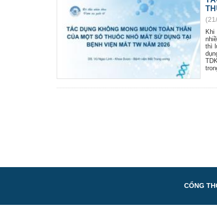
TH
(21
Khi
nhi
thì
dụn
TDK
tro
CỔNG THÔ
Tel: 024 3826 3
966
Hotlin