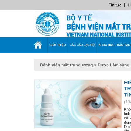
|
Tin tức
H
BỘ Y TẾ
BỆNH VIỆN MẮT T
VIETNAM NATIONAL INST
TRANG
GIỚI THIỆU
CÁC CÂU LẠC BỘ
KHOA HỌC - ĐÀO TẠO
CHỦ
Bệnh viện mắt trung ương
Dược Lâm sàng
>
H
TR
TI
(13
Khô
tin
cả 
động
Dướ