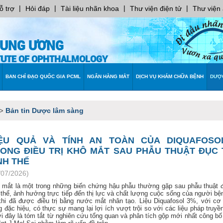
|
|
|
|
ỗ trợ
Hỏi đáp
Tài liệu nhãn khoa
Thư viện điện tử
Thư viện
RUNG ƯƠNG
ITUTE OF OPHTHALMOLOGY
BAN CHỈ ĐẠO QUỐC GIA PCML
NGÂN HÀNG MẮT
DỊCH VỤ KHÁM CHỮA BỆNH
DƯỢ
Bản tin Dược lâm sàng
>
IỆU QUẢ VÀ TÍNH AN TOÀN CỦA DIQUAFOSO
ONG ĐIỀU TRỊ KHÔ MẮT SAU PHẪU THUẬT ĐỤC
NH THỂ
/07/2026)
 mắt là một trong những biến chứng hậu phẫu thường gặp sau phẫu thuật 
h thể, ảnh hưởng trực tiếp đến thị lực và chất lượng cuộc sống của người bệ
khi đã được điều trị bằng nước mắt nhân tạo. Liệu Diquafosol 3%, với cơ
 đặc hiệu, có thực sự mang lại lợi ích vượt trội so với các liệu pháp truyề
i đây là tóm tắt từ nghiên cứu tổng quan và phân tích gộp mới nhất công bố 