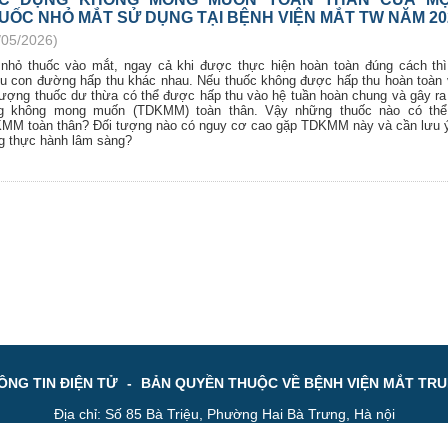
UỐC NHỎ MẮT SỬ DỤNG TẠI BỆNH VIỆN MẮT TW NĂM 20
/05/2026)
 nhỏ thuốc vào mắt, ngay cả khi được thực hiện hoàn toàn đúng cách th
ều con đường hấp thu khác nhau. Nếu thuốc không được hấp thu hoàn toàn
 lượng thuốc dư thừa có thể được hấp thu vào hệ tuần hoàn chung và gây ra
g không mong muốn (TDKMM) toàn thân. Vậy những thuốc nào có thể
MM toàn thân? Đối tượng nào có nguy cơ cao gặp TDKMM này và cần lưu ý
ng thực hành lâm sàng?
NG TIN ĐIỆN TỬ
-
BẢN QUYỀN THUỘC VỀ BỆNH VIỆN MẮT TR
Địa chỉ: Số 85 Bà Triệu, Phường Hai Bà Trưng, Hà nội
e : 024 3944 5
196
Fax: 024 3945 4
956
Email: bvmtw@vne