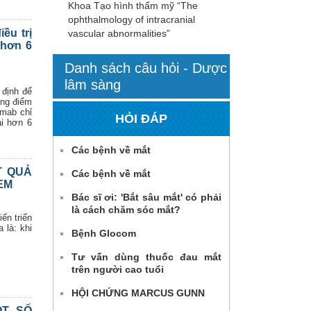
Khoa Tạo hình thẩm mỹ “The
ophthalmology of intracranial
ều trị
vascular abnormalities”
 hơn 6
Danh sách câu hỏi - Dược
lâm sàng
 định để
àng điểm
imab chỉ
HỎI ĐÁP
ài hơn 6
Các bệnh về mắt
T QUẢ
Các bệnh về mắt
EM
Bác sĩ ơi: 'Bắt sâu mắt' có phải
là cách chăm sóc mắt?
ến triển
 là: khi
Bệnh Glocom
Tư vấn dùng thuốc đau mắt
trên người cao tuổi
HỘI CHỨNG MARCUS GUNN
T SỐ