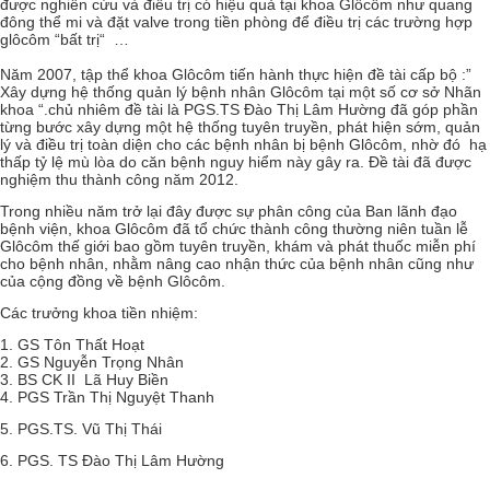
được nghiên cứu và điều trị có hiệu quả tại khoa Glôcôm như quang
đông thể mi và đặt valve trong tiền phòng để điều trị các trường hợp
glôcôm “bất trị“ …
Năm 2007, tập thể khoa Glôcôm tiến hành thực hiện đề tài cấp bộ :”
Xây dựng hệ thống quản lý bệnh nhân Glôcôm tại một số cơ sở Nhãn
khoa “.chủ nhiêm đề tài là PGS.TS Đào Thị Lâm Hường đã góp phần
từng bước xây dựng một hệ thống tuyên truyền, phát hiện sớm, quản
lý và điều trị toàn diện cho các bệnh nhân bị bệnh Glôcôm, nhờ đó hạ
thấp tỷ lệ mù lòa do căn bệnh nguy hiểm này gây ra. Đề tài đã được
nghiệm thu thành công năm 2012.
Trong nhiều năm trở lại đây được sự phân công của Ban lãnh đạo
bệnh viện, khoa Glôcôm đã tổ chức thành công thường niên tuần lễ
Glôcôm thế giới bao gồm tuyên truyền, khám và phát thuốc miễn phí
cho bệnh nhân, nhằm nâng cao nhận thức của bệnh nhân cũng như
của cộng đồng về bệnh Glôcôm.
Các trưởng khoa tiền nhiệm:
1. GS Tôn Thất Hoạt
2. GS Nguyễn Trọng Nhân
3. BS CK II Lã Huy Biền
4. PGS Trần Thị Nguyệt Thanh
5. PGS.TS. Vũ Thị Thái
6. PGS. TS Đào Thị Lâm Hường