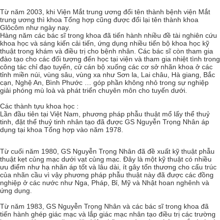
Từ năm 2003, khi Viện Mắt trung ương đổi tên thành bệnh viện Mắt
trung ương thì khoa Tổng hợp cũng được đổi lại tên thành khoa
Glôcôm như ngày nay.
Hàng năm các bác sĩ trong khoa đã tiến hành nhiều đề tài nghiên cứu
khoa học và sáng kiến cải tiến, ứng dụng nhiều tiến bộ khoa học kỹ
thuật trong khám và điều trị cho bệnh nhân. Các bác sĩ còn tham gia
đào tạo cho các đối tượng đến học tại viện và tham gia nhiệt tình trong
công tác chỉ đạo tuyến, cử cán bộ xuống các cơ sở nhãn khoa ở các
tỉnh miền núi, vùng sâu, vùng xa như Sơn la, Lai châu, Hà giang, Bắc
cạn, Nghệ An, Bình Phước … góp phần không nhỏ trong sự nghiệp
giải phóng mù loà và phát triển chuyên môn cho tuyến dưới.
Các thành tựu khoa học :
Lần đầu tiên tại Việt Nam, phương pháp phẫu thuật mổ lấy thể thuỷ
tinh, đặt thể thuỷ tinh nhân tạo đã được GS Nguyễn Trọng Nhân áp
dụng tại khoa Tổng hợp vào năm 1978.
Từ cuối năm 1980, GS Nguyễn Trọng Nhân đã đề xuất kỹ thuật phẫu
thuật kẹt củng mạc dưới vạt củng mạc. Đây là một kỹ thuật có nhiều
ưu điểm như hạ nhãn áp tốt và lâu dài, ít gây tổn thương cho cấu trúc
của nhãn cầu vì vậy phương pháp phẫu thuật này đã được các đồng
nghiệp ở các nước như Nga, Pháp, Bỉ, Mỹ và Nhật hoan nghênh và
ứng dụng.
Từ năm 1983, GS Nguyễn Trọng Nhân và các bác sĩ trong khoa đã
tiến hành ghép giác mạc và lắp giác mạc nhân tạo điều trị các trường