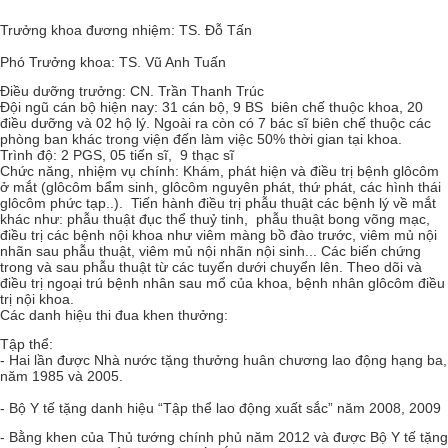
Trưởng khoa đương nhiệm: TS. Đỗ Tấn
Phó Trưởng khoa: TS. Vũ Anh Tuấn
Điều dưỡng trưởng: CN. Trần Thanh Trúc
Đội ngũ cán bộ hiện nay: 31 cán bộ, 9 BS biên chế thuộc khoa, 20
điều dưỡng và 02 hộ lý. Ngoài ra còn có 7 bác sĩ biên chế thuộc các
phòng ban khác trong viện đến làm việc 50% thời gian tại khoa.
Trình độ: 2 PGS, 05 tiến sĩ, 9 thạc sĩ
Chức năng, nhiệm vụ chính: Khám, phát hiện và điều trị bệnh glôcôm
ở mắt (glôcôm bẩm sinh, glôcôm nguyên phát, thứ phát, các hình thái
glôcôm phức tạp..). Tiến hành điều trị phẫu thuật các bệnh lý về mắt
khác như: phẫu thuật đục thể thuỷ tinh, phẫu thuật bong võng mạc,
điều trị các bệnh nội khoa như viêm màng bồ đào trước, viêm mủ nội
nhãn sau phẫu thuật, viêm mủ nội nhãn nội sinh... Các biến chứng
trong và sau phẫu thuật từ các tuyến dưới chuyển lên. Theo dõi và
điều trị ngoại trú bệnh nhân sau mổ của khoa, bệnh nhân glôcôm điều
trị nội khoa.
Các danh hiệu thi đua khen thưởng:
Tập thể:
- Hai lần được Nhà nước tặng thưởng huân chương lao động hạng ba,
năm 1985 và 2005.
- Bộ Y tế tặng danh hiệu “Tập thể lao động xuất sắc” năm 2008, 2009
- Bằng khen của Thủ tướng chính phủ năm 2012 và được Bộ Y tế tặng