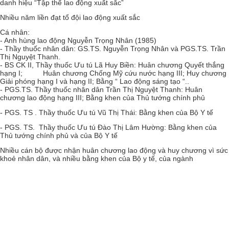
danh hiệu “Tập thể lao động xuất sắc”
Nhiều năm liền đạt tổ đội lao động xuất sắc
Cá nhân:
- Anh hùng lao động Nguyễn Trọng Nhân (1985)
- Thầy thuốc nhân dân: GS.TS. Nguyễn Trọng Nhân và PGS.TS. Trần
Thị Nguyệt Thanh.
- BS CK II, Thầy thuốc Ưu tú Lã Huy Biền: Huân chương Quyết thắng
hạng I; Huân chương Chống Mỹ cứu nước hạng III; Huy chương
Giải phóng hạng I và hạng II; Bằng “ Lao động sáng tạo “..
- PGS.TS. Thầy thuốc nhân dân Trần Thị Nguyệt Thanh: Huân
chương lao động hạng III; Bằng khen của Thủ tướng chính phủ
- PGS. TS . Thầy thuốc Ưu tú Vũ Thị Thái: Bằng khen của Bộ Y tế
- PGS. TS. Thầy thuốc Ưu tú Đào Thị Lâm Hường: Bằng khen của
Thủ tướng chính phủ và của Bộ Y tế
Nhiều cán bộ được nhận huân chương lao động và huy chương vì sức
khoẻ nhân dân, và nhiều bằng khen của Bộ y tế, của ngành