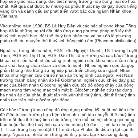
hợp sẹo giác mạc nặng, đặc biệt những trường hợp bỏng mắt do hoá
chất. Kết quả đạt được từ những ca phẫu thuật này đã gây được tiếng
vang lớn và đánh dấu sự phát triển vượt bậc của ngành Nhãn khoa
Việt nam.
Vào những năm 1990, BS Lã Huy Biền và các bác sĩ trong khoa Tổng
hợp đã là những người đầu tiên ứng dụng phương pháp mổ lấy thể
thuỷ tinh ngoài bao, đặt thể thuỷ tinh nhân tạo và sau đó là phương
pháp mổ tán nhuyễn thể thuỷ tinh bằng siêu âm (Phacoemulsification).
Ngoài ra, trong nhiều năm, PGS Trần Nguyệt Thanh, TS Trương Tuyết
Trinh, PGS Vũ Thị Thái, PGS. Đào Thị Lâm Hường và các bác sĩ trong
khoa còn tiến hành nhiều công trình nghiên cứu khoa học nhằm nâng
cao chất lượng chẩn đoán và điều trị bệnh. Nhiều nghiên cứu đã góp
phần không nhỏ trong sự nghiệp phát triển chung của ngành Nhãn
khoa như Nghiên cứu chỉ số nhãn áp trung bình của người Việt Nam
trưởng thành bằng nhãn áp kế Goldmann; nghiên cứu chiều dày giác
mạc của bệnh nhân Glocom; nghiên cứu tốc độ dòng chảy của động
mạch trung tâm võng mạc trên mắt bị Glôcôm; nghiên cứu tác dụng
hạ nhãn áp của phẫu thuật tán nhuyễn thể thuỷ tinh, đặt thể thuỷ tinh
nhân tạo trên mắt glôcôm góc đóng …
Các bác sĩ trong khoa cũng đã ứng dụng những kỹ thuật mổ tiên tiến
để điều trị các trường hợp bệnh khó như mổ tán nhuyễn thể thuỷ tinh
trên mắt đục thể thuỷ tinh chín trắng, trên mắt có hội chứng giả bong
bao hoặc đục thể thuỷ tinh sau viêm màng bồ đào…, mổ tán nhuyễn
TTT còn trong hay mổ đặt TTT nhân tạo Phakic để điều trị tật cận thị
nặng. Ngoài ra, nhiều tình trạng bệnh lý phức tạp khác cũng đang