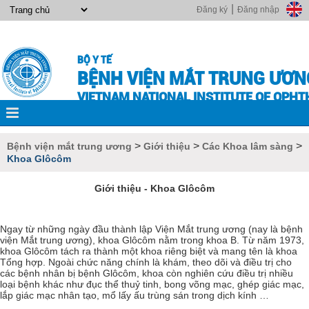
|
Đăng ký
Đăng nhập
BỘ Y TẾ
BỆNH VIỆN MẮT TRUNG ƯƠN
VIETNAM NATIONAL INSTITUTE OF OPH
>
>
>
Bệnh viện mắt trung ương
Giới thiệu
Các Khoa lâm sàng
Khoa Glôcôm
Giới thiệu - Khoa Glôcôm
Ngay từ những ngày đầu thành lập Viện Mắt trung ương (nay là bệnh
viện Mắt trung ương), khoa Glôcôm nằm trong khoa B. Từ năm 1973,
khoa Glôcôm tách ra thành một khoa riêng biệt và mang tên là khoa
Tổng hợp. Ngoài chức năng chính là khám, theo dõi và điều trị cho
các bệnh nhân bị bệnh Glôcôm, khoa còn nghiên cứu điều trị nhiều
loại bệnh khác như đục thể thuỷ tinh, bong võng mạc, ghép giác mạc,
lắp giác mạc nhân tạo, mổ lấy ấu trùng sán trong dịch kính …