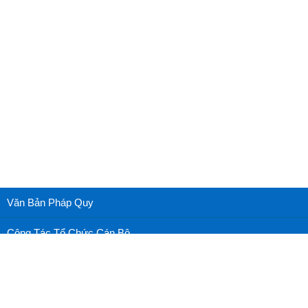
Văn Bản Pháp Quy
Công Tác Tổ Chức Cán Bộ
Cấp cứu nhãn khoa
Nhãn khoa thường thức