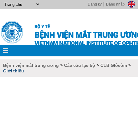
|
Đăng ký
Đăng nhập
BỘ Y TẾ
BỆNH VIỆN MẮT TRUNG ƯƠN
VIETNAM NATIONAL INSTITUTE OF OPH
>
>
>
Bệnh viện mắt trung ương
Các câu lạc bộ
CLB Glôcôm
Giới thiệu