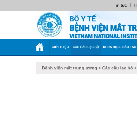
|
Tin tức
H
BỘ Y TẾ
BỆNH VIỆN MẮT T
VIETNAM NATIONAL INST
TRANG
GIỚI THIỆU
CÁC CÂU LẠC BỘ
KHOA HỌC - ĐÀO TẠO
CHỦ
Bệnh viện mắt trung ương
Các câu lạc bộ
>