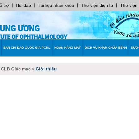
|
|
|
|
ỗ trợ
Hỏi đáp
Tài liệu nhãn khoa
Thư viện điện tử
Thư viện
RUNG ƯƠNG
ITUTE OF OPHTHALMOLOGY
BAN CHỈ ĐẠO QUỐC GIA PCML
NGÂN HÀNG MẮT
DỊCH VỤ KHÁM CHỮA BỆNH
DƯỢ
CLB Giác mạc
Giới thiệu
>
>