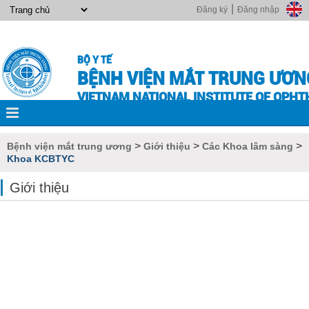
|
Đăng ký
Đăng nhập
BỘ Y TẾ
BỆNH VIỆN MẮT TRUNG ƯƠN
VIETNAM NATIONAL INSTITUTE OF OPH
>
>
>
Bệnh viện mắt trung ương
Giới thiệu
Các Khoa lâm sàng
Khoa KCBTYC
Giới thiệu