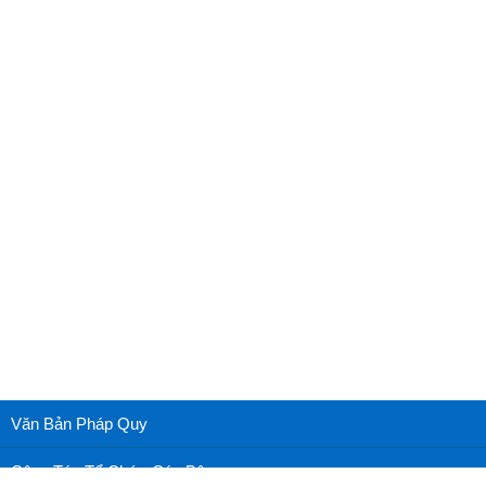
Văn Bản Pháp Quy
Công Tác Tổ Chức Cán Bộ