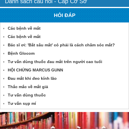
Danh sách câu hỏi - Cấp Cơ Sở
HỎI ĐÁP
Các bệnh về mắt
Các bệnh về mắt
Bác sĩ ơi: 'Bắt sâu mắt' có phải là cách chăm sóc mắt?
Bệnh Glocom
Tư vấn dùng thuốc đau mắt trên người cao tuổi
HỘI CHỨNG MARCUS GUNN
Đau mắt khi đeo kính lão
Thắc mắc về mắt giả
Tư vấn dùng thuốc
Tư vấn sụp mí