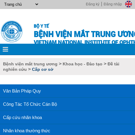
|
Đăng ký
Đăng nhập
BỘ Y TẾ
BỆNH VIỆN MẮT TRUNG ƯƠN
VIETNAM NATIONAL INSTITUTE OF OPH
>
>
Bệnh viện mắt trung ương
Khoa học - Đào tạo
Đề tài
>
nghiên cứu
Cấp cơ sở
Văn Bản Pháp Quy
Công Tác Tổ Chức Cán Bộ
Cấp cứu nhãn khoa
Nhãn khoa thường thức