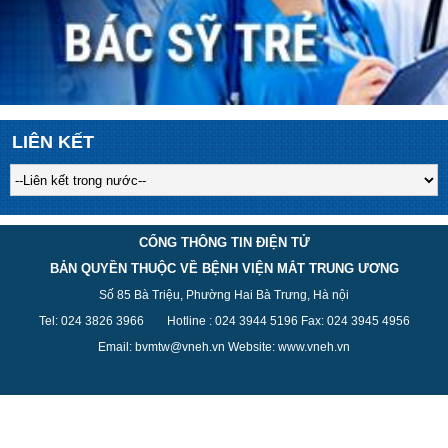
LIÊN KẾT
CỔNG THÔNG TIN ĐIỆN TỬ
BẢN QUYỀN THUỘC VỀ BỆNH VIỆN MẮT TRUNG ƯƠNG
Số 85 Bà Triệu, Phường Hai Bà Trưng, Hà nội
Tel: 024 3826 3
966
Hotline : 024 3944 5
196
Fax: 024 3945 4956
Email: bvmtw@vneh.vn Website: www.vneh.vn