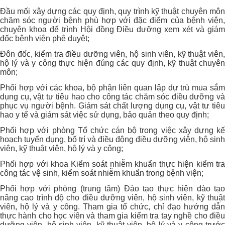
Đầu mối xây dựng các quy định, quy trình kỹ thuật chuyên môn
chăm sóc người bệnh phù hợp với đặc điểm của bệnh viện,
chuyên khoa để trình Hội đồng Điều dưỡng xem xét và giám
đốc bệnh viện phê duyệt;
Đôn đốc, kiểm tra điều dưỡng viên, hộ sinh viên, kỹ thuật viên,
hộ lý và y công thực hiện đúng các quy định, kỹ thuật chuyên
môn;
Phối hợp với các khoa, bộ phận liên quan lập dự trù mua sắm
dụng cụ, vật tư tiêu hao cho công tác chăm sóc điều dưỡng và
phục vụ người bệnh. Giám sát chất lượng dụng cụ, vật tư tiêu
hao y tế và giám sát việc sử dụng, bảo quản theo quy định;
Phối hợp với phòng Tổ chức cán bộ trong việc xây dựng kế
hoạch tuyển dụng, bố trí và điều động điều dưỡng viên, hộ sinh
viên, kỹ thuật viên, hộ lý và y công;
Phối hợp với khoa Kiểm soát nhiễm khuẩn thực hiện kiểm tra
công tác vệ sinh, kiểm soát nhiễm khuẩn trong bệnh viện;
Phối hợp với phòng (trung tâm) Đào tạo thực hiện đào tạo
nâng cao trình độ cho điều dưỡng viên, hộ sinh viên, kỹ thuật
viên, hộ lý và y công. Tham gia tổ chức, chỉ đạo hướng dẫn
thực hành cho học viên và tham gia kiểm tra tay nghề cho điều
dưỡng viên, hộ sinh viên, kỹ thuật viên, hộ lý và y công trước