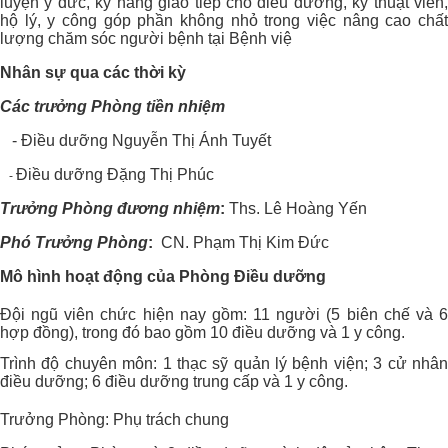
luyện y đức, kỹ năng giáo tiếp cho điều dưỡng, kỹ thuật viên,
hộ lý, y công góp phần không nhỏ trong việc nâng cao chất
lượng chăm sóc người bệnh tại Bệnh việ
Nhân sự qua các thời kỳ
Các trưởng Phòng tiền nhiệm
- Điều dưỡng Nguyễn Thị Ánh Tuyết
Điều dưỡng Đặng Thị Phúc
-
Trưởng Phòng đương nhiệm
:
Ths. Lê Hoàng Yến
Phó Trưởng Phòng
:
CN. Phạm Thị Kim Đức
Mô hình hoạt động của Phòng Điều dưỡng
Đội ngũ viên chức hiện nay gồm: 11 người (5 biên chế và 6
hợp đồng), trong đó bao gồm 10 điều dưỡng và 1 y công.
Trình độ chuyên môn: 1 thạc sỹ quản lý bệnh viện; 3 cử nhân
điều dưỡng; 6 điều dưỡng trung cấp và 1 y công.
Trưởng Phòng: Phụ trách chung