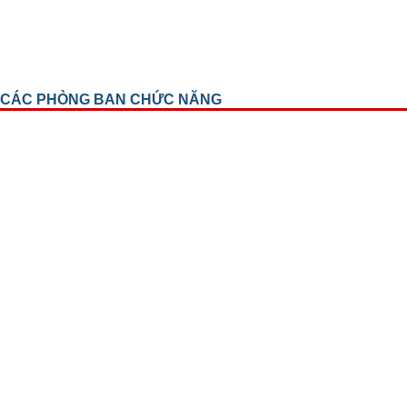
CÁC PHÒNG BAN CHỨC NĂNG
Phòng Kế hoạch tổng hợp
Phòng tổ chức cán bộ
Trung Tâm Đào Tạo Và Chỉ Đạo Tuyến
Phòng Tài Chính Kế Toán
Phòng Hành Chính Quản Trị
Phòng Vật Tư Trang Thiết Bị Y Tế
Phòng Công Nghệ Thông Tin
Tổ Thư Ký Đối ngoại