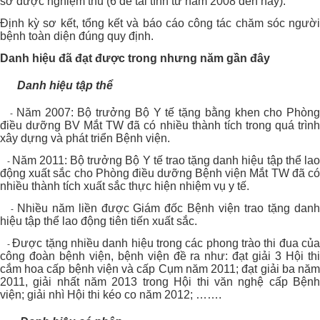
sở được nghiệm thu (6 đề tài tính từ năm 2008 đến nay).
Định kỳ sơ kết, tổng kết và báo cáo công tác chăm sóc người
bệnh toàn diện đúng quy định.
Danh hiệu đã đạt được trong nhưng năm gần đây
Danh hiệu tập thể
Năm 2007: Bộ trưởng Bộ Y tế tặng bằng khen cho Phòn
-
điều dưỡng BV Mắt TW đã có nhiều thành tích trong quá trình
xây dựng và phát triển Bệnh viện.
Năm 2011: Bộ trưởng Bộ Y tế trao tặng danh hiệu tập thể la
-
động xuất sắc cho Phòng điều dưỡng Bệnh viện Mắt TW đã có
nhiều thành tích xuất sắc thực hiện nhiệm vụ y tế.
Nhiều năm liền được Giám đốc Bệnh viện trao tặng dan
-
hiệu tập thể lao động tiên tiến xuất sắc.
Được tặng nhiều danh hiệu trong các phong trào thi đua củ
-
công đoàn bệnh viện, bệnh viện đề ra như: đạt giải 3 Hội thi
cắm hoa cấp bệnh viện và cấp Cụm năm 2011; đạt giải ba năm
2011, giải nhất năm 2013 trong Hội thi văn nghệ cấp Bệnh
viện; giải nhì Hội thi kéo co năm 2012; …….