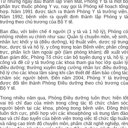
Từ những ngày đầu thành lập Viện Mắt, Phòng Y tá là một bộ
phận trực thuộc phòng Y vụ, nay gọi là Phòng kế hoạch tổng
hợp. Năm 1991 được tách ra thành Phòng Y tá trưởng viện.
Năm 1992, bệnh viện ra quyết định thành lập Phòng y tá
trưởng theo chủ trương của Bộ Y tế.
Ban đầu, với biên chế 4 người (3 y tá và 1 hộ lý), Phòng có
những nhiệm vụ chính như sau: Quản lý chuyên môn, vệ sinh,
nhân lực khối y tá (điều dưỡng), kỹ thuật viên, dược sỹ trung
học, dược tá và hộ lý, y công trong toàn Bệnh viện; phân công
trực, phân lịch làm ngoài giờ (làm phòng khám); đề xuất với
Ban giám đốc, Phòng Tổ chức cán bộ tuyển dụng y tá, hộ lý, y
công và đề cử y tá trưởng các khoa tham gia học lớp quản lý
điều dưỡng; thường xuyên tăng cường nhân lực điều dưỡng,
hộ lý cho các khoa lâm sàng khi cần thiết để đảm bảo công tác
chăm sóc người bệnh. Đến năm 2004, Phòng Y tá trưởng
được đổi tên thành Phòng Điều dưỡng theo chủ trương của
Bộ Y tế.
Trong nhiều năm qua, Phòng Điều dưỡng luôn thực hiện tốt
vai trò chỉ đạo của mình trong công tác tổ chức chăm sóc
người bệnh tại các khoa, phòng trong bệnh viện. Đồng thời
luôn tích cực, phối hợp với các khoa/phòng và trung tâm đào
tạo và chỉ đạo tuyến của bệnh viện trong việc tổ chức tập huấn
và nâng cao trình độ chuyên môn, phẩm chất nghề nghiệp, rèn