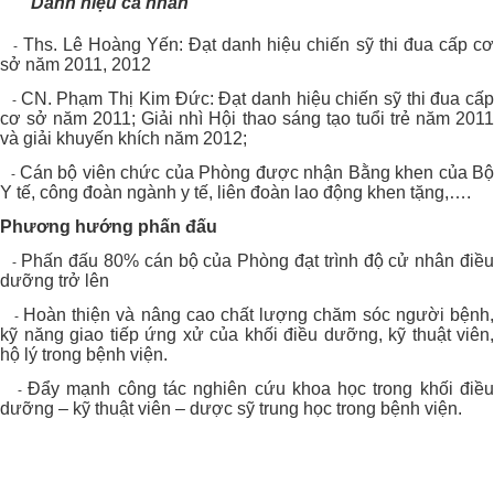
Danh hiệu cá nhân
Ths. Lê Hoàng Yến: Đạt danh hiệu chiến sỹ thi đua cấp cơ
-
sở năm 2011, 2012
CN. Phạm Thị Kim Đức: Đạt danh hiệu chiến sỹ thi đua cấp
-
cơ sở năm 2011; Giải nhì Hội thao sáng tạo tuổi trẻ năm 2011
và giải khuyến khích năm 2012;
Cán bộ viên chức của Phòng được nhận Bằng khen của B
-
Y tế, công đoàn ngành y tế, liên đoàn lao động khen tặng,….
Phương hướng phấn đấu
Phấn đấu 80% cán bộ của Phòng đạt trình độ cử nhân điều
-
dưỡng trở lên
Hoàn thiện và nâng cao chất lượng chăm sóc người bệnh
-
kỹ năng giao tiếp ứng xử của khối điều dưỡng, kỹ thuật viên,
hộ lý trong bệnh viện.
Đẩy mạnh công tác nghiên cứu khoa học trong khối điề
-
dưỡng – kỹ thuật viên – dược sỹ trung học trong bệnh viện.