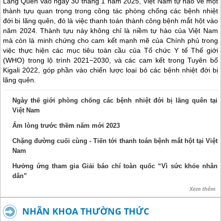
Lãng Quên vào ngày 30 tháng 1 năm 2025, Việt Nam tự hào về một
thành tựu quan trọng trong công tác phòng chống các bệnh nhiệt
đới bị lãng quên, đó là việc thanh toán thành công bệnh mắt hột vào
năm 2024. Thành tựu này không chỉ là niềm tự hào của Việt Nam
mà còn là minh chứng cho cam kết mạnh mẽ của Chính phủ trong
việc thực hiện các mục tiêu toàn cầu của Tổ chức Y tế Thế giới
(WHO) trong lộ trình 2021−2030, và các cam kết trong Tuyên bố
Kigali 2022, góp phần vào chiến lược loại bỏ các bệnh nhiệt đới bị
lãng quên.
Ngày thế giới phòng chống các bệnh nhiệt đới bị lãng quên tại
Việt Nam
Ấm lòng trước thềm năm mới 2023
Chặng đường cuối cùng - Tiến tới thanh toán bệnh mắt hột tại Việt
Nam
Hưởng ứng tham gia Giải báo chí toàn quốc “Vì sức khỏe nhân
dân”
Xem thêm
NHÃN KHOA THƯỜNG THỨC