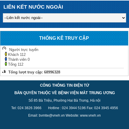
LIÊN KẾT NƯỚC NGOÀI
THỐNG KÊ TRUY CẬP
Người trực tuyến
Khách
112
Thành viên
0
Tổng
112
Tổng lượt truy cập:
68996328
CỔNG THÔNG TIN ĐIỆN TỬ
BẢN QUYỀN THUỘC VỀ BỆNH VIỆN MẮT TRUNG ƯƠNG
Số 85 Bà Triệu, Phường Hai Bà Trưng, Hà nội
Tel: 024 3826 3
966
Hotline : 024 3944 5
196
Fax: 024 3945 4956
Email: bvmtw@vneh.vn Website: www.vneh.vn