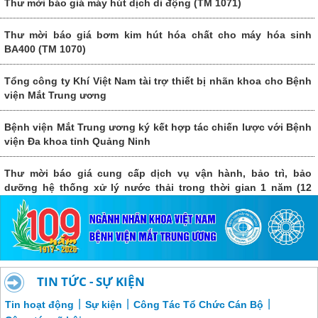
Thư mời báo giá máy hút dịch di động (TM 1071)
Thư mời báo giá bơm kim hút hóa chất cho máy hóa sinh
BA400 (TM 1070)
Tổng công ty Khí Việt Nam tài trợ thiết bị nhãn khoa cho Bệnh
viện Mắt Trung ương
Bệnh viện Mắt Trung ương ký kết hợp tác chiến lược với Bệnh
viện Đa khoa tỉnh Quảng Ninh
Thư mời báo giá cung cấp dịch vụ vận hành, bảo trì, bảo
dưỡng hệ thống xử lý nước thải trong thời gian 1 năm (12
tháng) giai đoạn 2026-2027 của Bệnh viện Mắt Trung ương.
TIN TỨC - SỰ KIỆN
|
|
|
Tin hoạt động
Sự kiện
Công Tác Tổ Chức Cán Bộ