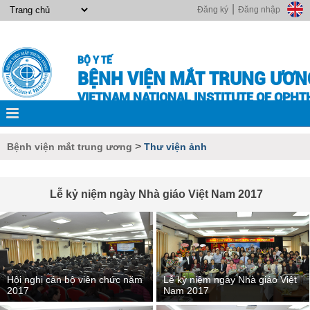
|
Đăng ký
Đăng nhập
BỘ Y TẾ
BỆNH VIỆN MẮT TRUNG ƯƠN
VIETNAM NATIONAL INSTITUTE OF OPH
>
Bệnh viện mắt trung ương
Thư viện ảnh
Lễ kỷ niệm ngày Nhà giáo Việt Nam 2017
Hội nghị cán bộ viên chức năm
Lễ kỷ niệm ngày Nhà giáo Việt
2017
Nam 2017