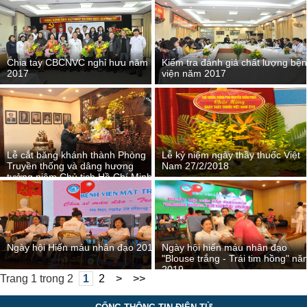
Chia tay CBCNVC nghỉ hưu năm
Kiểm tra đánh giá chất lượng bệ
2017
viện năm 2017
Lễ cắt băng khánh thành Phòng
Lễ kỷ niệm ngày thầy thuốc Việt
Truyền thống và dâng hương
Nam 27/2/2018
tưởng niệm Chủ tịch Hồ Chí Minh
và các cố lãnh đạo tiền nhiệm
Ngày hội Hiến máu nhân đạo 2018
Ngày hội hiến máu nhân đạo
"Blouse trắng - Trái tim hồng" nă
2019
Trang 1 trong 2
1
2
>
>>