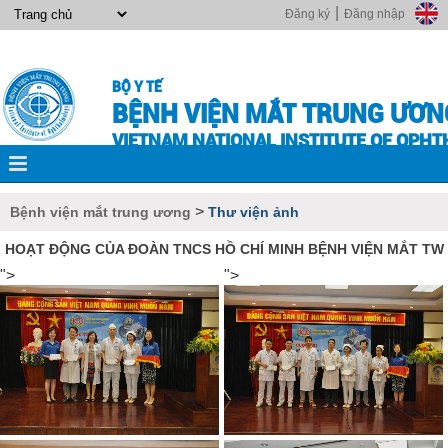
|
Đăng ký
Đăng nhập
BỘ Y TẾ
BỆNH VIỆN MẮT TRUNG ƯƠN
VIETNAM NATIONAL INSTITUTE OF OPH
>
Bệnh viện mắt trung ương
Thư viện ảnh
HOẠT ĐỘNG CỦA ĐOÀN TNCS HỒ CHÍ MINH BỆNH VIỆN MẮT TW
">
">
">
">