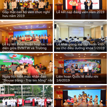
Gặp mặt cán bộ viên chức nghỉ
Lễ kết nạp đảng viên năm 2019
hưu năm 2019
Lễ ký kết thỏa thuận hợp tác toàn
Lễ khai giảng lớp tập huấn khúc
diện giữa BVMTW và Trường
xạ cho điều dưỡng khóa 1/2019
ĐHYHN
Ngày hội hiến máu nhân đạo
Liên hoan Quốc tế thiếu nhi
"Blouse trắng - Trái tim hồng" năm
1/6/2019
2019