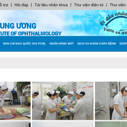
|
|
|
|
ỗ trợ
Hỏi đáp
Tài liệu nhãn khoa
Thư viện điện tử
Thư viện
RUNG ƯƠNG
ITUTE OF OPHTHALMOLOGY
BAN CHỈ ĐẠO QUỐC GIA PCML
NGÂN HÀNG MẮT
DỊCH VỤ KHÁM CHỮA BỆNH
DƯỢ