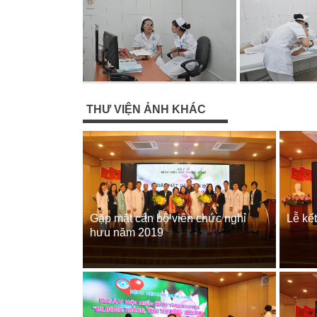
THƯ VIỆN ẢNH KHÁC
Gặp mặt cán bộ viên chức nghỉ
Lễ kế
hưu năm 2019