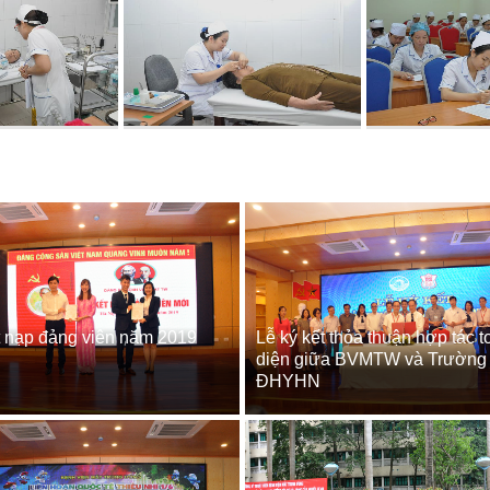
t nạp đảng viên năm 2019
Lễ ký kết thỏa thuận hợp tác t
diện giữa BVMTW và Trường
ĐHYHN