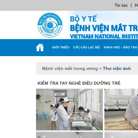
|
Tin tức
H
BỘ Y TẾ
BỆNH VIỆN MẮT T
VIETNAM NATIONAL INST
TRANG
GIỚI THIỆU
CÁC CÂU LẠC BỘ
KHOA HỌC - ĐÀO TẠO
CHỦ
Bệnh viện mắt trung ương
Thư viện ảnh
>
KIỂM TRA TAY NGHỀ ĐIỀU DƯỠNG TRẺ