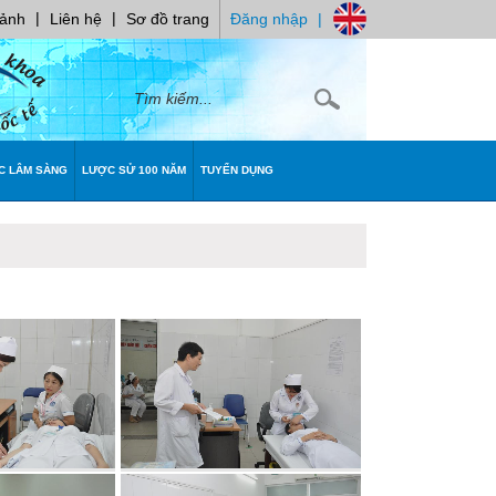
|
|
 ảnh
Liên hệ
Sơ đồ trang
Đăng nhập
|
C LÂM SÀNG
LƯỢC SỬ 100 NĂM
TUYỂN DỤNG