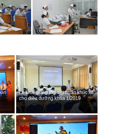
oàn
Lễ khai giảng lớp tập huấn khúc xạ
cho điều dưỡng khóa 1/2019