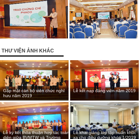
THƯ VIỆN ẢNH KHÁC
Gặp mặt cán bộ viên chức nghỉ
Lễ kết nạp đảng viên năm 2019
hưu năm 2019
Lễ ký kết thỏa thuận hợp tác toàn
Lễ khai giảng lớp tập huấn khúc
diện giữa BVMTW và Trường
xạ cho điều dưỡng khóa 1/2019