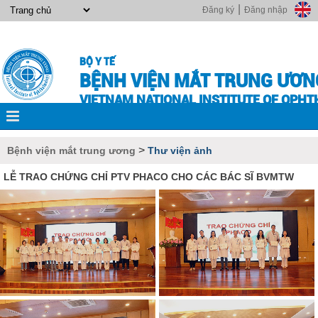
|
Đăng ký
Đăng nhập
BỘ Y TẾ
BỆNH VIỆN MẮT TRUNG ƯƠN
VIETNAM NATIONAL INSTITUTE OF OPH
>
Bệnh viện mắt trung ương
Thư viện ảnh
LỄ TRAO CHỨNG CHỈ PTV PHACO CHO CÁC BÁC SĨ BVMTW