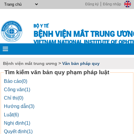
|
Đăng ký
Đăng nhập
BỘ Y TẾ
BỆNH VIỆN MẮT TRUNG ƯƠN
VIETNAM NATIONAL INSTITUTE OF OPH
>
Bệnh viện mắt trung ương
Văn bản pháp quy
Tìm kiếm văn bản quy phạm pháp luật
Báo cáo(0)
Công văn(1)
Chỉ thị(0)
Hướng dẫn(3)
Luật(6)
Nghị định(1)
Quyết định(1)