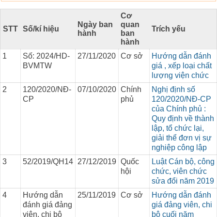
Cơ
Ngày ban
quan
STT
Số/kí hiệu
Trích yếu
hành
ban
hành
1
Số: 2024/HD-
27/11/2020
Cơ sở
Hướng dẫn đánh
BVMTW
giá , xếp loại chất
lượng viện chức
2
120/2020/NĐ-
07/10/2020
Chính
Nghị định số
CP
phủ
120/2020/NĐ-CP
của Chính phủ :
Quy định về thành
lập, tổ chức lại,
giải thể đơn vị sự
nghiệp công lập
3
52/2019/QH14
27/12/2019
Quốc
Luật Cán bộ, công
hội
chức, viên chức
sửa đổi năm 2019
4
Hướng dẫn
25/11/2019
Cơ sở
Hướng dẫn đánh
đánh giá đảng
giá đảng viên, chi
viên, chi bộ
bộ cuối năm