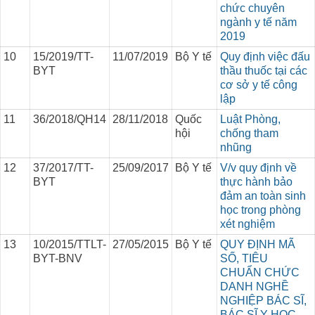
chức chuyên
ngành y tế năm
2019
10
15/2019/TT-
11/07/2019
Bộ Y tế
Quy định việc đấu
BYT
thầu thuốc tại các
cơ sở y tế công
lập
11
36/2018/QH14
28/11/2018
Quốc
Luật Phòng,
hội
chống tham
nhũng
12
37/2017/TT-
25/09/2017
Bộ Y tế
V/v quy định về
BYT
thực hành bảo
đảm an toàn sinh
học trong phòng
xét nghiệm
13
10/2015/TTLT-
27/05/2015
Bộ Y tế
QUY ĐỊNH MÃ
BYT-BNV
SỐ, TIÊU
CHUẨN CHỨC
DANH NGHỀ
NGHIỆP BÁC SĨ,
BÁC SĨ Y HỌC