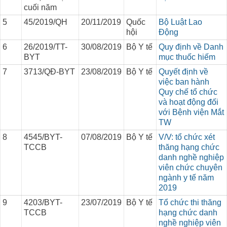
cuối năm
5
45/2019/QH
20/11/2019
Quốc
Bộ Luật Lao
hội
Động
6
26/2019/TT-
30/08/2019
Bộ Y tế
Quy định về Danh
BYT
mục thuốc hiếm
7
3713/QĐ-BYT
23/08/2019
Bộ Y tế
Quyết định về
việc ban hành
Quy chế tổ chức
và hoạt động đối
với Bệnh viện Mắt
TW
8
4545/BYT-
07/08/2019
Bộ Y tế
V/V: tổ chức xét
TCCB
thăng hạng chức
danh nghề nghiệp
viên chức chuyên
ngành y tế năm
2019
9
4203/BYT-
23/07/2019
Bộ Y tế
Tổ chức thi thăng
TCCB
hạng chức danh
nghề nghiệp viên