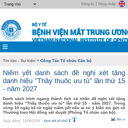
|
Đăng ký
Đăng nhập
BỘ Y TẾ
BỆNH VIỆN MẮT TRUNG ƯƠN
VIETNAM NATIONAL INSTITUTE OF OPH
>
Tin tức - Sự kiện
Công Tác Tổ chức Cán bộ
Niêm yết danh sách đề nghị xét tặng
danh hiệu "Thầy thuốc ưu tú" lần thứ 15
- năm 2027
Danh sách trích ngang thành tích cá nhân đề nghị xét tặng
danh hiệu "Thầy thuốc ưu tú" lần thứ 15 - năm 2027. Trong
vòng 10 ngày kể từ ngày niêm yết nếu ai có ý kiến xin gửi về
Thưởng trực Hội đồng xét duyệt (Phòng Tổ chức cán bộ).
Bản in
Ngày đăng
: 11/06/2026
Xem với cỡ chữ