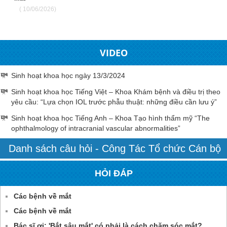
( 10/06/2026)
VIDEO
Sinh hoạt khoa học ngày 13/3/2024
Sinh hoạt khoa học Tiếng Việt – Khoa Khám bệnh và điều trị theo
yêu cầu: “Lựa chọn IOL trước phẫu thuật: những điều cần lưu ý”
Sinh hoạt khoa học Tiếng Anh – Khoa Tạo hình thẩm mỹ “The
ophthalmology of intracranial vascular abnormalities”
Danh sách câu hỏi - Công Tác Tổ chức Cán bộ
HỎI ĐÁP
Các bệnh về mắt
Các bệnh về mắt
Bác sĩ ơi: 'Bắt sâu mắt' có phải là cách chăm sóc mắt?