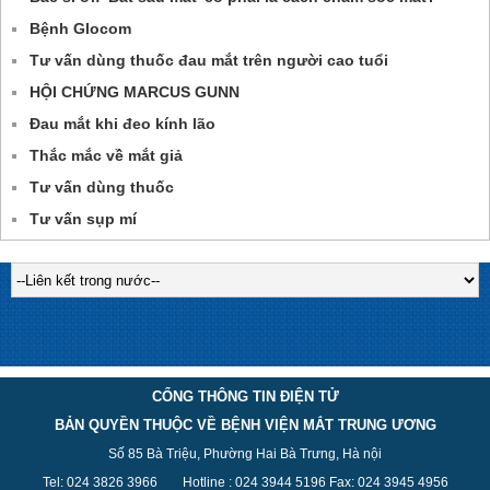
Bệnh Glocom
Tư vấn dùng thuốc đau mắt trên người cao tuổi
HỘI CHỨNG MARCUS GUNN
Đau mắt khi đeo kính lão
Thắc mắc về mắt giả
Tư vấn dùng thuốc
Tư vấn sụp mí
CỔNG THÔNG TIN ĐIỆN TỬ
BẢN QUYỀN THUỘC VỀ BỆNH VIỆN MẮT TRUNG ƯƠNG
Số 85 Bà Triệu, Phường Hai Bà Trưng, Hà nội
Tel: 024 3826 3
966
Hotline : 024 3944 5
196
Fax: 024 3945 4956