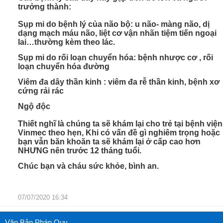
trưởng thành:
Sụp mi do bệnh lý của não bộ: u não- màng não, dị
dạng mạch máu não, liệt cơ vận nhãn tiệm tiến ngoại
lai…thường kèm theo lác.
Sụp mi do rối loạn chuyển hóa: bệnh nhược cơ , rối
loạn chuyển hóa đường
Viêm đa dây thần kinh : viêm đa rễ thần kinh, bệnh xơ
cứng rải rác
Ngộ độc
Thiết nghĩ là chúng ta sẽ khám lại cho trẻ tại bệnh viện
Vinmec theo hẹn, Khi có vấn đề gì nghiêm trọng hoặc
bạn vẫn băn khoăn ta sẽ khám lại ở cấp cao hơn
NHƯNG nên trước 12 tháng tuổi.
Chúc bạn và cháu sức khỏe, bình an.
07/07/2020 16:34
Văn Bản Pháp Quy