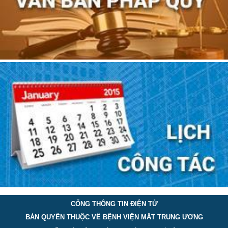
CỔNG THÔNG TIN ĐIỆN TỬ
BẢN QUYỀN THUỘC VỀ BỆNH VIỆN MẮT TRUNG ƯƠNG