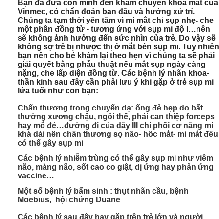
Bạn đã đưa con mình đến khám chuyên khoa mắt của
Vinmec, có chẩn đoán ban đầu và hướng xử trí.
Chúng ta tạm thời yên tâm vì mi mắt chỉ sụp nhẹ- che
một phần đồng tử - tương ứng với sụp mi độ I…nên
sẽ không ảnh hưởng đến sức nhìn của trẻ. Do vậy sẽ
không sợ trẻ bị nhược thị ở mắt bên sụp mi. Tuy nhiên
bạn nên cho bé khám lại theo hẹn vì chúng ta sẽ phải
giải quyết bằng phẫu thuật nếu mắt sụp ngày càng
nặng, che lấp diện đồng từ. Các bệnh lý nhãn khoa-
thần kinh sau đây cần phải lưu ý khi gặp ở trẻ sụp mi
lứa tuổi như con bạn:
Chấn thương trong chuyển dạ: ống đẻ hẹp do bất
thường xương chậu, ngôi thế, phải can thiệp forceps
hay mổ đẻ…đường đi của dây III chi phối cơ nâng mi
khá dài nên chấn thương sọ não- hốc mắt- mi mắt đều
có thể gây sụp mi
Các bệnh lý nhiễm trùng có thể gây sụp mi như viêm
não, màng não, sốt cao co giật, dị ứng hay phản ứng
vaccine…
Một số bệnh lý bẩm sinh : thụt nhãn cầu, bệnh
Moebius, hội chứng Duane
Các bệnh lý sau đây hay gặp trên trẻ lớn và người