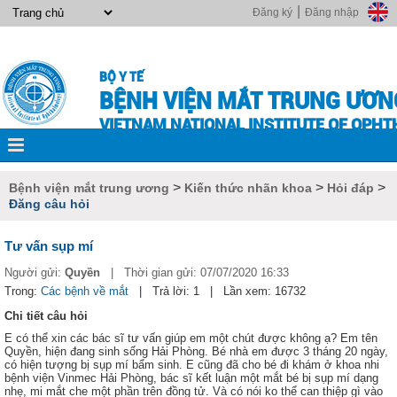
|
Đăng ký
Đăng nhập
BỘ Y TẾ
BỆNH VIỆN MẮT TRUNG ƯƠN
VIETNAM NATIONAL INSTITUTE OF OPH
>
>
>
Bệnh viện mắt trung ương
Kiến thức nhãn khoa
Hỏi đáp
Đăng câu hỏi
Tư vấn sụp mí
Người gửi:
Quyền
|
Thời gian gửi:
07/07/2020 16:33
Trong:
Các bệnh về mắt
|
Trả lời: 1
|
Lần xem: 16732
Chi tiết câu hỏi
E có thể xin các bác sĩ tư vấn giúp em một chút được không ạ? Em tên
Quyền, hiện đang sinh sống Hải Phòng. Bé nhà em được 3 tháng 20 ngày,
có hiện tượng bị sụp mí bẩm sinh. E cũng đã cho bé đi khám ở khoa nhi
bệnh viện Vinmec Hải Phòng, bác sĩ kết luận một mắt bé bị sụp mí dạng
nhẹ, mi mắt che một phần trên đồng tử. Và có nói ko thể can thiệp gì vào