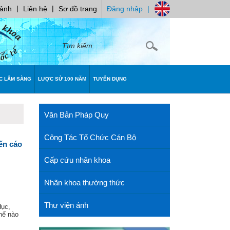
|
|
 ảnh
Liên hệ
Sơ đồ trang
Đăng nhập
|
C LÂM SÀNG
LƯỢC SỬ 100 NĂM
TUYỂN DỤNG
Văn Bản Pháp Quy
Công Tác Tổ Chức Cán Bộ
́n cáo
Cấp cứu nhãn khoa
Nhãn khoa thường thức
Thư viện ảnh
ục,
ế nào