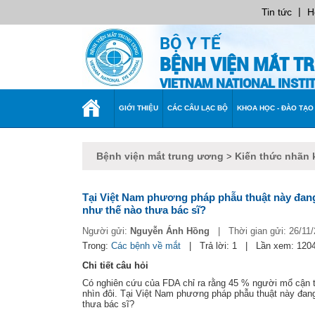
|
Tin tức
H
BỘ Y TẾ
BỆNH VIỆN MẮT T
VIETNAM NATIONAL INST
TRANG
GIỚI THIỆU
CÁC CÂU LẠC BỘ
KHOA HỌC - ĐÀO TẠO
CHỦ
Bệnh viện mắt trung ương
Kiến thức nhãn 
>
Tại Việt Nam phương pháp phẫu thuật này đang đ
như thế nào thưa bác sĩ?
Người gửi:
Nguyễn Ánh Hồng
|
Thời gian gửi:
26/11
Trong:
Các bệnh về mắt
|
Trả lời: 1
|
Lần xem: 120
Chi tiết câu hỏi
Có nghiên cứu của FDA chỉ ra rằng 45 % người mổ cận th
nhìn đôi. Tại Việt Nam phương pháp phẫu thuật này đang 
thưa bác sĩ?