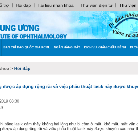
|
|
|
|
ỗ trợ
Hỏi đáp
Tài liệu nhãn khoa
Thư viện điện tử
Thư viện
RUNG ƯƠNG
ITUTE OF OPHTHALMOLOGY
BAN CHỈ ĐẠO QUỐC GIA PCML
NGÂN HÀNG MẮT
DỊCH VỤ KHÁM CHỮA BỆNH
DƯỢ
khoa
Hỏi đáp
>
ược áp dụng rộng rãi và việc phẫu thuật lasik này được khuyê
/2019 08:30
49
ị bằng lasik cảm thấy không hài lòng như bị cộm ở mắt, khô mắt, mắt vẩn đ
được áp dụng rộng rãi và việc phẫu thuật lasik này được khuyến cáo như th