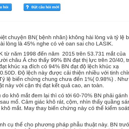
iệt chuyện BN( bệnh nhân) không hài lòng và tỷ lệ b
hài lòng là 45% nghe có vẻ oan sai cho LASIK.
IK từ năm
1998 đến năm 2015 trên 53.731 mắt của
ời châu Á cho thấy 99% BN đạt thị lực trên 20/40, t
ệ đạt khúc xạ đích có 94% BN đạt độ lệch khúc xạ
0.50D. Độ lệch này được cải thiện nhiều với tinh chỉ
 Tỷ lệ biến chứng chung chưa đến 1%( 0.98%) . Như
 này với cận thị đạt kết quả cao, an toàn.
u do khô mắt đem lại thì có tới 60-70% BN phải gánh
m sau mổ. Cảm giác khô rát, cộm, nhìn thấy quầng sá
 khô mắt. May thay biến chứng này có thể kiểm soát 
ịnh cụ thể cho phương pháp phẫu thuật này. BN trư