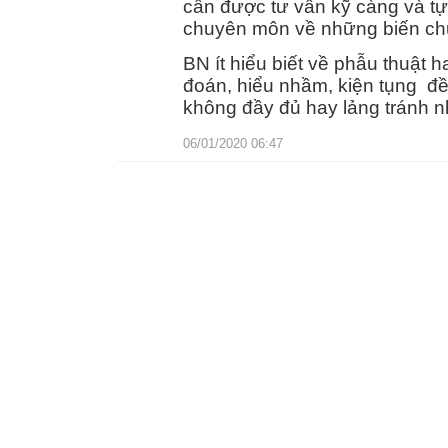
cần được tư vấn kỹ càng và tự
chuyên môn về những biến chứ
BN ít hiểu biết về phẫu thuật ha
đoán, hiểu nhầm, kiện tụng đều
không đầy đủ hay lảng tránh nh
06/01/2020 06:47