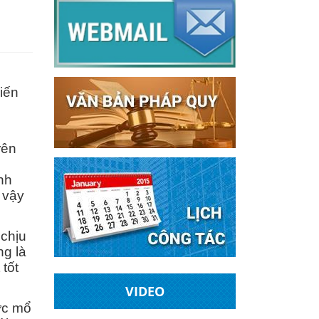
iến
rên
nh
 vậy
 chịu
ng là
tốt
VIDEO
ớc mổ