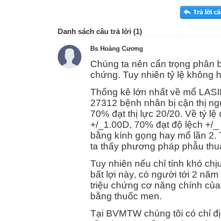
Danh sách câu trả lời (1)
Bs Hoàng Cương
Chúng ta nên cẩn trọng phân b
chứng. Tuy nhiên tỷ lệ không 
Thống kê lớn nhất về mổ LAS
27312 bệnh nhân bị cận thị ngư
70% đạt thị lực 20/20. Về tỷ l
+/_1.00D, 70% đạt độ lệch +/_ 
bằng kính gọng hay mổ lần 2.
ta thấy phương pháp phẫu thuật
Tuy nhiên nếu chỉ tính khó chị
bất lợi này, có người tới 2 nă
triệu chứng cơ năng chính của
bằng thuốc men.
Tại BVMTW chúng tôi có chỉ đ