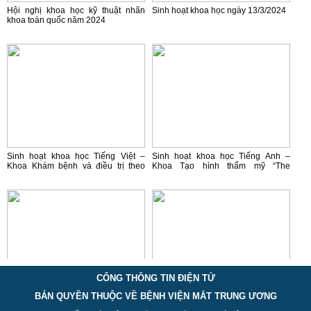
Hội nghị khoa học kỹ thuật nhãn
Sinh hoạt khoa học ngày 13/3/2024
khoa toàn quốc năm 2024
Sinh hoạt khoa học Tiếng Việt –
Sinh hoạt khoa học Tiếng Anh –
Khoa Khám bệnh và điều trị theo
Khoa Tạo hình thẩm mỹ “The
yêu cầu: “Lựa chọn IOL trước phẫu
ophthalmology of intracranial
thuật: những điều cần lưu ý”
vascular abnormalities”
CỔNG THÔNG TIN ĐIỆN TỬ
BẢN QUYỀN THUỘC VỀ BỆNH VIỆN MẮT TRUNG ƯƠNG
Sinh hoạt khoa học tiếng việt - Khoa
"Tổng quan về phẫu thuật tạo hình