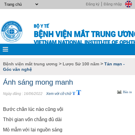
|
Đăng ký
Đăng nhập
BỘ Y TẾ
BỆNH VIỆN MẮT TRUNG ƯƠN
VIETNAM NATIONAL INSTITUTE OF OPH
>
>
Bệnh viện mắt trung ương
Lược Sử 100 năm
Tản mạn -
Góc văn nghệ
Ánh sáng mong manh
Bản in
Ngày đăng
: 16/06/2022
Xem với cỡ chữ
Bước chân lúc nào cũng vội
Thời gian vốn chẳng đủ dài
Mò mẫm với lại nguồn sáng