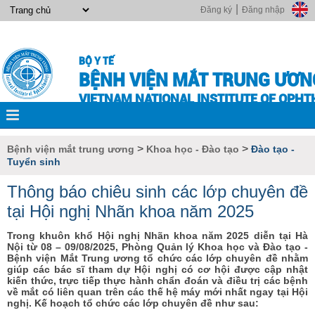
|
Đăng ký
Đăng nhập
BỘ Y TẾ
BỆNH VIỆN MẮT TRUNG ƯƠN
VIETNAM NATIONAL INSTITUTE OF OPH
>
>
Bệnh viện mắt trung ương
Khoa học - Đào tạo
Đào tạo -
Tuyển sinh
Thông báo chiêu sinh các lớp chuyên đề
tại Hội nghị Nhãn khoa năm 2025
Trong khuôn khổ Hội nghị Nhãn khoa năm 2025 diễn tại Hà
Nội từ 08 – 09/08/2025, Phòng Quản lý Khoa học và Đào tạo -
Bệnh viện Mắt Trung ương tổ chức các lớp chuyên đề nhằm
giúp các bác sĩ tham dự Hội nghị có cơ hội được cập nhật
kiến thức, trực tiếp thực hành chẩn đoán và điều trị các bệnh
về mắt có liên quan trên các thế hệ máy mới nhất ngay tại Hội
nghị. Kế hoạch tổ chức các lớp chuyên đề như sau: