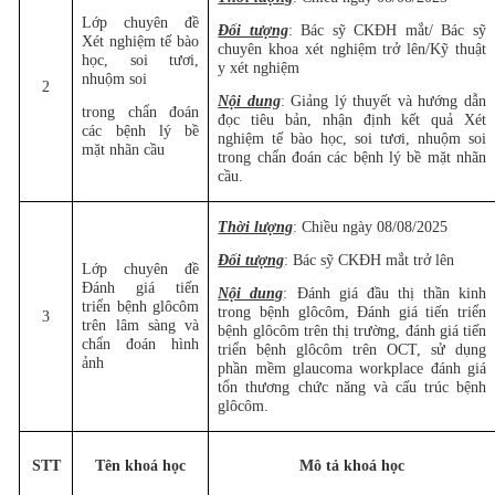
Lớp chuyên đề
Đối tượng
: Bác sỹ CKĐH mắt/ Bác sỹ
Xét nghiệm tế bào
chuyên khoa xét nghiệm trở lên/Kỹ thuật
học, soi tươi,
y xét nghiệm
nhuộm soi
2
Nội dung
: Giảng lý thuyết và hướng dẫn
trong chẩn đoán
đọc tiêu bản, nhận định kết quả Xét
các bệnh lý bề
nghiệm tế bào học, soi tươi, nhuộm soi
mặt nhãn cầu
trong chẩn đoán các bệnh lý bề mặt nhãn
cầu.
Thời lượng
: Chiều ngày 08/08/2025
Đối tượng
: Bác sỹ CKĐH mắt trở lên
Lớp chuyên đề
Đánh giá tiến
Nội dung
: Đánh giá đầu thị thần kinh
triển bệnh glôcôm
trong bệnh glôcôm, Đánh giá tiến triển
3
trên lâm sàng và
bệnh glôcôm trên thị trường, đánh giá tiến
chẩn đoán hình
triển bệnh glôcôm trên OCT, sử dụng
ảnh
phần mềm glaucoma workplace đánh giá
tổn thương chức năng và cấu trúc bệnh
glôcôm.
STT
Tên khoá học
Mô tả khoá học