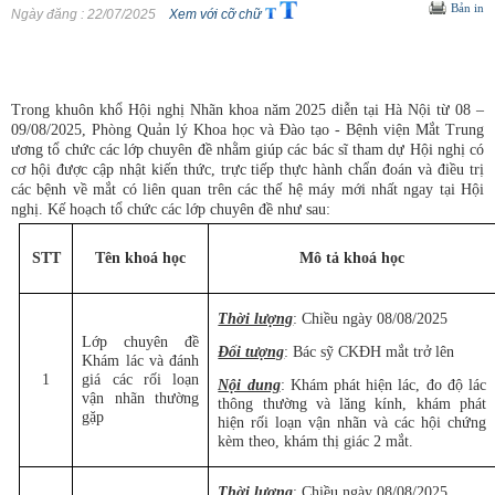
Bản in
Ngày đăng
: 22/07/2025
Xem với cỡ chữ
Trong khuôn khổ Hội nghị Nhãn khoa năm 2025 diễn tại Hà Nội từ 08 –
09/08/2025, Phòng Quản lý Khoa học và Đào tạo - Bệnh viện Mắt Trung
ương tổ chức các lớp chuyên đề nhằm giúp các bác sĩ tham dự Hội nghị có
cơ hội được cập nhật kiến thức, trực tiếp thực hành chẩn đoán và điều trị
các bệnh về mắt có liên quan trên các thế hệ máy mới nhất ngay tại Hội
nghị. Kế hoạch tổ chức các lớp chuyên đề như sau:
STT
Tên khoá học
Mô tả khoá học
Thời lượng
: Chiều ngày 08/08/2025
Lớp chuyên đề
Đối tượng
: Bác sỹ CKĐH mắt trở lên
Khám lác và đánh
1
giá các rối loạn
Nội dung
: Khám phát hiện lác, đo độ lác
vận nhãn thường
thông thường và lăng kính, khám phát
gặp
hiện rối loạn vận nhãn và các hội chứng
kèm theo, khám thị giác 2 mắt.
Thời lượng
: Chiều ngày 08/08/2025