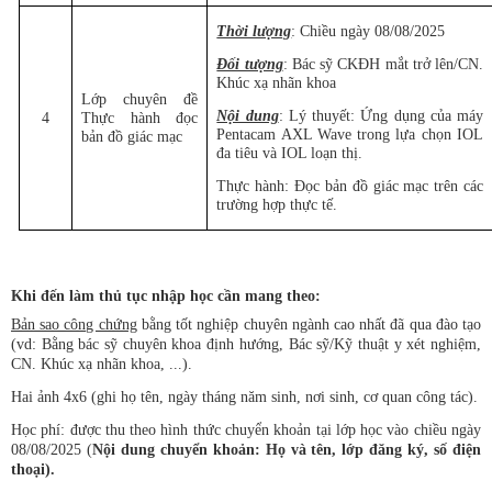
Thời lượng
: Chiều ngày 08/08/2025
Đối tượng
: Bác sỹ CKĐH mắt trở lên/CN.
Khúc xạ nhãn khoa
Lớp chuyên đề
Nội dung
: Lý thuyết: Ứng dụng của máy
4
Thực hành đọc
Pentacam AXL Wave trong lựa chọn IOL
bản đồ giác mạc
đa tiêu và IOL loạn thị.
Thực hành: Đọc bản đồ giác mạc trên các
trường hợp thực tế.
Khi đến làm thủ tục nhập học cần mang theo:
Bản sao công chứng
bằng tốt nghiệp chuyên ngành cao nhất đã qua đào tạo
(vd: Bằng bác sỹ chuyên khoa định hướng, Bác sỹ/Kỹ thuật y xét nghiệm,
CN. Khúc xạ nhãn khoa,
...).
Hai ảnh 4x6 (ghi họ tên, ngày tháng năm sinh, nơi sinh, cơ quan công tác).
Học phí: được thu theo hình thức chuyển khoản tại lớp học vào chiều ngày
08/08/2025 (
Nội dung chuyển khoản: Họ và tên, lớp đăng ký, số điện
thoại).