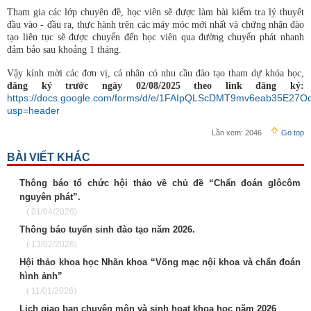
Tham gia các lớp chuyên đề, học viên sẽ được làm bài kiểm tra lý thuyết
đầu vào - đầu ra, thực hành trên các máy móc mới nhất và chứng nhận đào
tạo liên tục sẽ được chuyển đến học viên qua đường chuyển phát nhanh
đảm bảo sau khoảng 1 tháng.
Vậy kính mời các đơn vị, cá nhân có nhu cầu đào tạo tham dự khóa học,
đăng ký trước ngày 02/08/2025 theo link đăng ký:
https://docs.google.com/forms/d/e/1FAIpQLScDMT9mv6eab35E27O
usp=header
Lần xem:
2046
Go top
BÀI VIẾT KHÁC
Thông báo tổ chức hội thảo về chủ đề “Chẩn đoán glôcôm
nguyên phát”.
( 01/04/2026)
Thông báo tuyển sinh đào tạo năm 2026.
( 13/02/2026)
Hội thảo khoa học Nhãn khoa “Võng mạc nội khoa và chẩn đoán
hình ảnh”
( 11/01/2026)
Lịch giao ban chuyên môn và sinh hoạt khoa học năm 2026