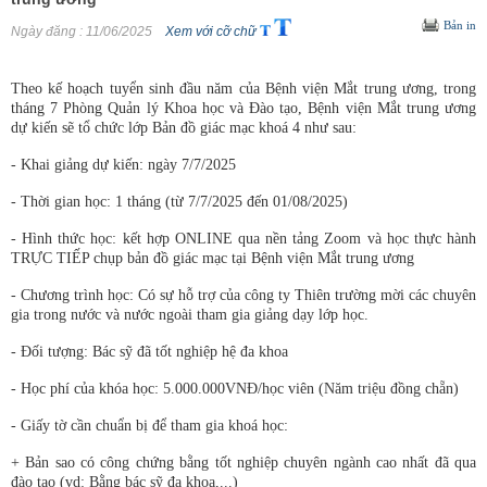
Bản in
Ngày đăng
: 11/06/2025
Xem với cỡ chữ
Theo kế hoạch tuyển sinh đầu năm của Bệnh viện Mắt trung ương, trong
tháng 7 Phòng Quản lý Khoa học và Đào tạo, Bệnh viện Mắt trung ương
dự kiến sẽ tổ chức lớp Bản đồ giác mạc khoá 4 như sau:
- Khai giảng dự kiến: ngày 7/7/2025
- Thời gian học: 1 tháng (từ 7/7/2025 đến 01/08/2025)
- Hình thức học: kết hợp ONLINE qua nền tảng Zoom và học thực hành
TRỰC TIẾP chụp bản đồ giác mạc tại Bệnh viện Mắt trung ương
- Chương trình học: Có sự hỗ trợ của công ty Thiên trường mời các chuyên
gia trong nước và nước ngoài tham gia giảng dạy lớp học.
- Đối tượng: Bác sỹ đã tốt nghiệp hệ đa khoa
- Học phí của khóa học: 5.000.000VNĐ/học viên (Năm triệu đồng chẵn)
- Giấy tờ cần chuẩn bị để tham gia khoá học:
+ Bản sao có công chứng bằng tốt nghiệp chuyên ngành cao nhất đã qua
đào tạo (vd: Bằng bác sỹ đa khoa,...)