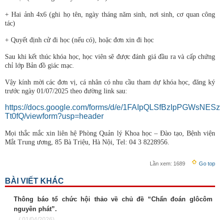
+ Hai ảnh 4x6 (ghi họ tên, ngày tháng năm sinh, nơi sinh, cơ quan công
tác)
+ Quyết định cử đi học (nếu có), hoặc đơn xin đi học
Sau khi kết thúc khóa học, học viên sẽ được đánh giá đầu ra và cấp chứng
chỉ lớp Bản đồ giác mạc.
Vậy kính mời các đơn vị, cá nhân có nhu cầu tham dự khóa học, đăng ký
trước ngày 01/07/2025 theo đường link sau:
https://docs.google.com/forms/d/e/1FAIpQLSfBzIpPGWs
Tt0fQ/viewform?usp=header
Mọi thắc mắc xin liên hệ Phòng Quản lý Khoa học – Đào tạo, Bệnh viện
Mắt Trung ương, 85 Bà Triệu, Hà Nội, Tel: 04 3 8228956.
Lần xem:
1689
Go top
BÀI VIẾT KHÁC
Thông báo tổ chức hội thảo về chủ đề “Chẩn đoán glôcôm
nguyên phát”.
( 01/04/2026)