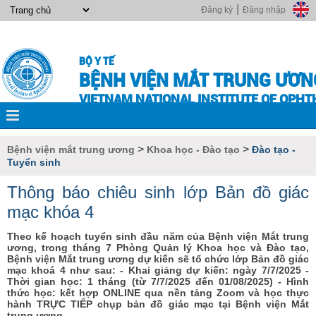
|
Đăng ký
Đăng nhập
BỘ Y TẾ
BỆNH VIỆN MẮT TRUNG ƯƠN
VIETNAM NATIONAL INSTITUTE OF OPH
>
>
Bệnh viện mắt trung ương
Khoa học - Đào tạo
Đào tạo -
Tuyển sinh
Thông báo chiêu sinh lớp Bản đồ giác
mạc khóa 4
Theo kế hoạch tuyển sinh đầu năm của Bệnh viện Mắt trung
ương, trong tháng 7 Phòng Quản lý Khoa học và Đào tạo,
Bệnh viện Mắt trung ương dự kiến sẽ tổ chức lớp Bản đồ giác
mạc khoá 4 như sau: - Khai giảng dự kiến: ngày 7/7/2025 -
Thời gian học: 1 tháng (từ 7/7/2025 đến 01/08/2025) - Hình
thức học: kết hợp ONLINE qua nền tảng Zoom và học thực
hành TRỰC TIẾP chụp bản đồ giác mạc tại Bệnh viện Mắt
trung ương