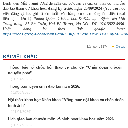
Bệnh viện Mắt Trung ương đề nghị các cơ quan và các cá nhân có nhu cầu
đào tạo tham dự khóa học,
đăng ký trước ngày 25/09/2024
(Yêu cầu học
viên đăng ký học ghi rõ tên, tuổi, văn bằng, cơ quan công tác, điện thoại
liên hệ). Liên hệ
Phòng Quản lý Khoa học & Đào tạo, Bệnh viện Mắt
Trung ương, 85 Bà Triệu, Hai Bà Trưng, Hà Nội; ĐT: 024.3822.8956.
Hoặc đăng ký theo link
google form:
https://docs.google.com/forms/d/e/1FAIpQLSdeCDcwJYsXZ3iyZe
Lần xem:
3174
Go top
BÀI VIẾT KHÁC
Thông báo tổ chức hội thảo về chủ đề “Chẩn đoán glôcôm
nguyên phát”.
( 01/04/2026)
Thông báo tuyển sinh đào tạo năm 2026.
( 13/02/2026)
Hội thảo khoa học Nhãn khoa “Võng mạc nội khoa và chẩn đoán
hình ảnh”
( 11/01/2026)
Lịch giao ban chuyên môn và sinh hoạt khoa học năm 2026
( 01/12/2025)