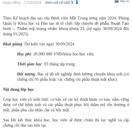
Bản in
Ngày đăng
: 17/09/2024
Xem với cỡ chữ
Theo Kế hoạch đào tạo của Bệnh viện Mắt Trung ương năm 2024, Phòng
phẫu thuật Tạo
Quản lý Khoa học và Đào tạo sẽ tổ chức lớp chuyên đề
hình – Thẩm mỹ trong nhãn khoa khóa 21
(
từ ngày 30/09/2024 đến
tháng 01/2025
).
Khai giảng
: Dự kiến vào ngày
30/09/2024
.
Học phí
: 20.000.000 VNĐ/khóa học/học viên.
Thời gian học
: 03 tháng tập trung.
Đối tượng
: Bác sỹ đã tốt nghiệp định hướng chuyên khoa mắt (có
chứng chỉ Vi phẫu hoặc các chứng chỉ phẫu thuật mắt khác).
Nội dung lớp học
:
Giúp học viên có kiến thức cơ bản về các kỹ thuật khâu cơ bản, nắm vững
được cơ chế bệnh sinh và các phẫu thuật phục hồi thẩm mỹ tổn thương ở
mắt, phần phụ của nhãn cầu và hốc mắt
Sau khi kết thúc khóa học, học viên sẽ được chấm thi tay nghề và cấp
chứng chỉ đào tạo liên tục
.