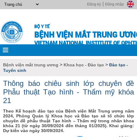
|
Đăng ký
Đăng nhập
BỘ Y TẾ
BỆNH VIỆN MẮT TRUNG ƯƠN
VIETNAM NATIONAL INSTITUTE OF OPH
>
>
Bệnh viện mắt trung ương
Khoa học - Đào tạo
Đào tạo -
Tuyển sinh
Thông báo chiêu sinh lớp chuyên đề
Phẫu thuật Tạo hình - Thẩm mỹ khóa
21
Theo Kế hoạch đào tạo của Bệnh viện Mắt Trung ương năm
2024, Phòng Quản lý Khoa học và Đào tạo sẽ tổ chức lớp
chuyên đề phẫu thuật Tạo hình – Thẩm mỹ trong nhãn khoa
khóa 21 (từ ngày 30/09/2024 đến tháng 01/2025). Khai giảng:
Dự kiến vào ngày 30/09/2024.