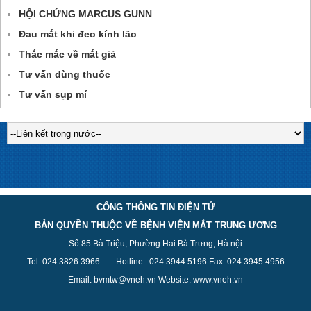
HỘI CHỨNG MARCUS GUNN
Đau mắt khi đeo kính lão
Thắc mắc về mắt giả
Tư vấn dùng thuốc
Tư vấn sụp mí
CỔNG THÔNG TIN ĐIỆN TỬ
BẢN QUYỀN THUỘC VỀ BỆNH VIỆN MẮT TRUNG ƯƠNG
Số 85 Bà Triệu, Phường Hai Bà Trưng, Hà nội
Tel: 024 3826 3
966
Hotline : 024 3944 5
196
Fax: 024 3945 4956
Email: bvmtw@vneh.vn Website: www.vneh.vn