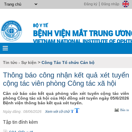
|
Đăng ký
Đăng nhập
BỘ Y TẾ
BỆNH VIỆN MẮT TRUNG ƯƠN
VIETNAM NATIONAL INSTITUTE OF OPH
>
Tin tức - Sự kiện
Công Tác Tổ chức Cán bộ
Thông báo công nhận kết quả xét tuyển
cộng tác viên phòng Công tác xã hội
Căn cứ báo cáo kết quả phỏng vấn xét tuyển cộng tác viên
phòng Công tác xã hội của Hội đồng xét tuyển ngày 05/6/2026
Bệnh viện thông báo kết quả xét tuyển.
Bản in
Ngày đăng
: 08/06/2026
Xem với cỡ chữ
Tập tin đính kèm